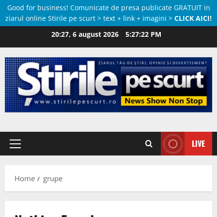
Good for business! Comunicate de presa publicate GRATUIT in
ziarul online Stirile pe scurt > text + link + imagini >
CLICK AICI!
Skip
20:27, 6 august 2026
5:27:23 PM
to
content
LIVE
Primary
Menu
Home
grupe