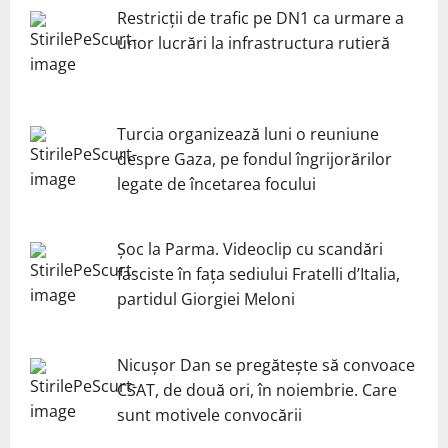
Restricții de trafic pe DN1 ca urmare a
unor lucrări la infrastructura rutieră
Turcia organizează luni o reuniune
despre Gaza, pe fondul îngrijorărilor
legate de încetarea focului
Șoc la Parma. Videoclip cu scandări
fasciste în fața sediului Fratelli d’Italia,
partidul Giorgiei Meloni
Nicuşor Dan se pregăteşte să convoace
CSAT, de două ori, în noiembrie. Care
sunt motivele convocării