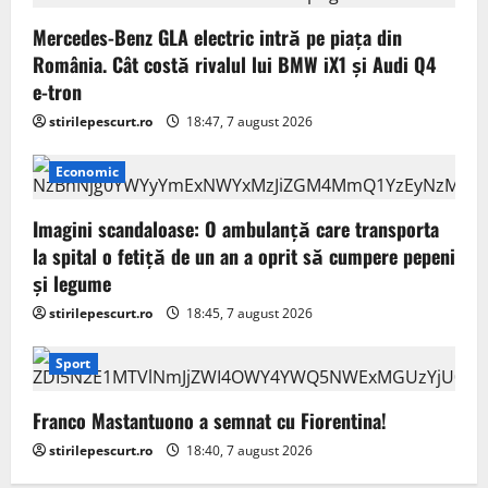
Mercedes-Benz GLA electric intră pe piața din
România. Cât costă rivalul lui BMW iX1 și Audi Q4
e-tron
stirilepescurt.ro
18:47, 7 august 2026
Economic
Imagini scandaloase: O ambulanță care transporta
la spital o fetiță de un an a oprit să cumpere pepeni
și legume
stirilepescurt.ro
18:45, 7 august 2026
Sport
Franco Mastantuono a semnat cu Fiorentina!
stirilepescurt.ro
18:40, 7 august 2026