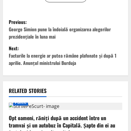
P
Previous:
o
George Simion pune la îndoială organizarea alegerilor
prezidenţiale în luna mai
s
Next:
t
Facturile la energie ar putea rămâne plafonate şi după 1
aprilie. Anunţul ministrului Burduja
n
a
v
RELATED STORIES
i
Politic
g
Opt oameni, răniți după un accident între un
tramvai și un autobuz în Capitală. Șapte din ei au
a