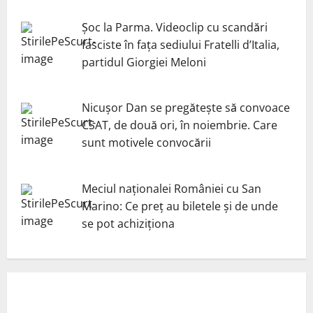
Șoc la Parma. Videoclip cu scandări
fasciste în fața sediului Fratelli d’Italia,
partidul Giorgiei Meloni
Nicuşor Dan se pregăteşte să convoace
CSAT, de două ori, în noiembrie. Care
sunt motivele convocării
Meciul naționalei României cu San
Marino: Ce preț au biletele și de unde
se pot achiziționa