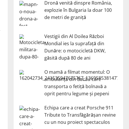
Dronă venită dinspre România,
explozie în Bulgaria la doar 100
de metri de graniță
.
Vestigii din Al Doilea Război
Mondial ies la suprafață din
Dunăre: o motocicletă DKW,
găsită după 80 de ani
O mamă a filmat momentul: O
ambulanță din Bacău care
transporta o fetiță bolnavă a
oprit pentru legume și pepeni
Echipa care a creat Porsche 911
Tribute to Transfăgărășan revine
cu un nou proiect spectaculos