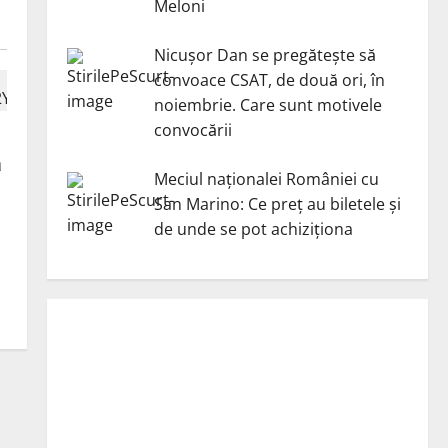
Meloni
Nicuşor Dan se pregăteşte să
convoace CSAT, de două ori, în
noiembrie. Care sunt motivele
convocării
a
Meciul naționalei României cu
San Marino: Ce preț au biletele și
de unde se pot achiziționa