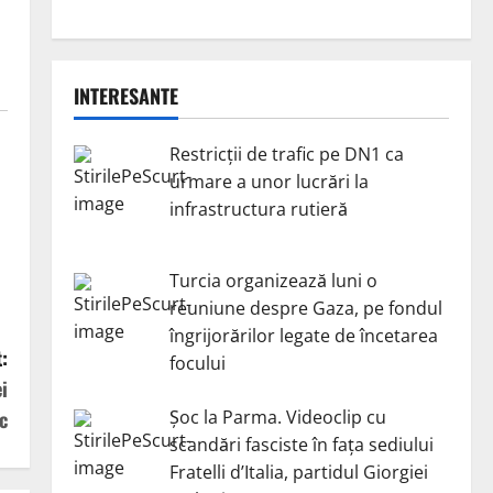
INTERESANTE
Restricții de trafic pe DN1 ca
urmare a unor lucrări la
infrastructura rutieră
Turcia organizează luni o
reuniune despre Gaza, pe fondul
îngrijorărilor legate de încetarea
:
focului
i
Șoc la Parma. Videoclip cu
c
scandări fasciste în fața sediului
Fratelli d’Italia, partidul Giorgiei