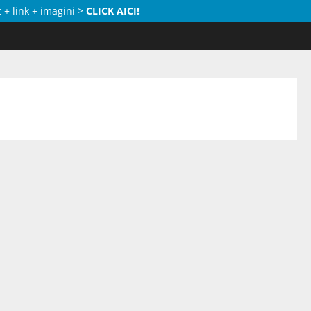
 + link + imagini >
CLICK AICI!