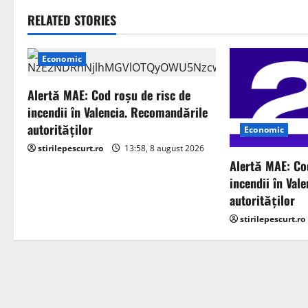
t
RELATED STORIES
n
a
Economic
v
Alertă MAE: Cod roșu de risc de
incendii în Valencia. Recomandările
i
autorităților
Economic
g
stirilepescurt.ro
13:58, 8 august 2026
Alertă MAE: Co
a
incendii în Val
autorităților
t
stirilepescurt.ro
i
o
n