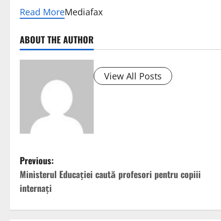
Read More
Mediafax
ABOUT THE AUTHOR
View All Posts
P
Previous:
Ministerul Educației caută profesori pentru copiii
o
internați
s