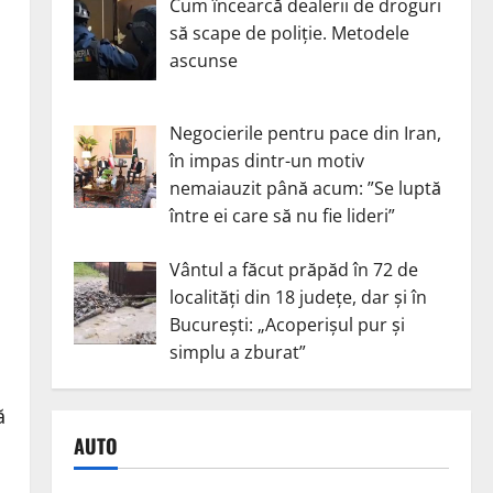
Cum încearcă dealerii de droguri
să scape de poliție. Metodele
ascunse
Negocierile pentru pace din Iran,
în impas dintr-un motiv
nemaiauzit până acum: ”Se luptă
între ei care să nu fie lideri”
Vântul a făcut prăpăd în 72 de
localități din 18 județe, dar și în
București: „Acoperișul pur și
simplu a zburat”
ă
AUTO