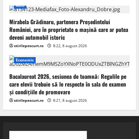
Auto
Mirabela Grădinaru, partenera Președintelui
României, are în proprietate o mașină care ar putea
deveni automobil istoric
stirilepescurt.ro
8:22, 8 august 2026
Economic
Bacalaureat 2026, sesiunea de toamnă: Regulile pe
care elevii trebuie să le respecte în sala de examen
și condițiile de promovare
stirilepescurt.ro
8:21, 8 august 2026