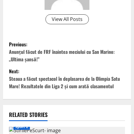
View All Posts
P
Previous:
o
Anunțul făcut de FRF înaintea meciului cu San Marino:
„Ultima șansă!”
s
Next:
t
Steaua a făcut spectacol în deplasarea de la Olimpia Satu
Mare! Rezultatele din Liga 2 și cum arată clasamentul
n
a
v
RELATED STORIES
i
Sport 2