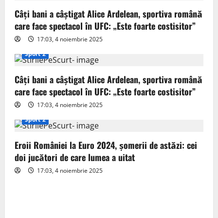
g
Câți bani a câștigat Alice Ardelean, sportiva română
care face spectacol în UFC: „Este foarte costisitor”
a
17:03, 4 noiembrie 2025
t
Sport 2
i
Câți bani a câștigat Alice Ardelean, sportiva română
o
care face spectacol în UFC: „Este foarte costisitor”
17:03, 4 noiembrie 2025
n
Sport 2
Eroii României la Euro 2024, șomerii de astăzi: cei
doi jucători de care lumea a uitat
17:03, 4 noiembrie 2025