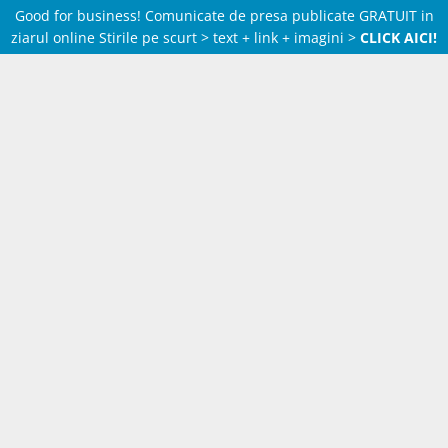
Good for business! Comunicate de presa publicate GRATUIT in
ziarul online Stirile pe scurt > text + link + imagini >
CLICK AICI!
Skip
to
content