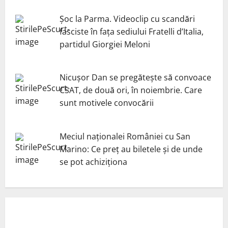
Șoc la Parma. Videoclip cu scandări
fasciste în fața sediului Fratelli d’Italia,
partidul Giorgiei Meloni
Nicuşor Dan se pregăteşte să convoace
CSAT, de două ori, în noiembrie. Care
sunt motivele convocării
Meciul naționalei României cu San
Marino: Ce preț au biletele și de unde
se pot achiziționa