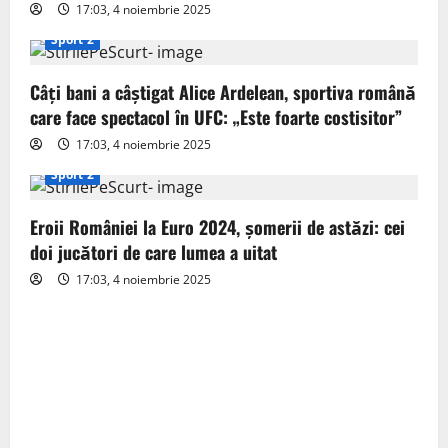
17:03, 4 noiembrie 2025
t
Sport 2
i
Câți bani a câștigat Alice Ardelean, sportiva română
o
care face spectacol în UFC: „Este foarte costisitor”
17:03, 4 noiembrie 2025
n
Sport 2
Eroii României la Euro 2024, șomerii de astăzi: cei
doi jucători de care lumea a uitat
17:03, 4 noiembrie 2025