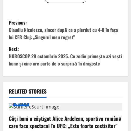
P
Previous:
o
Claudiu Niculescu, sincer după ce a pierdut cu 4-0 în fața
lui CFR Cluj: „Singurul meu regret”
s
Next:
t
HOROSCOP 29 octombrie 2025. Ce zodie primește azi vești
bune și cine are parte de o surpriză în dragoste
n
a
v
RELATED STORIES
i
Sport 2
g
Câți bani a câștigat Alice Ardelean, sportiva română
care face spectacol în UFC: „Este foarte costisitor”
a