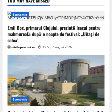
YOU MAY HAVE MISSED
Economic
Emil Boc, primarul Clujului, prezintă leacul pentru
mahmureală după o noapte de festival: „Uitați de
cafea”
stirilepescurt.ro
19:55, 7 august 2026
Economic