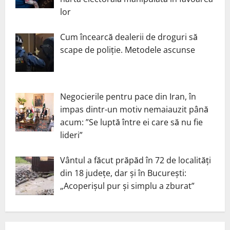
lor
Cum încearcă dealerii de droguri să
scape de poliție. Metodele ascunse
Negocierile pentru pace din Iran, în
impas dintr-un motiv nemaiauzit până
acum: ”Se luptă între ei care să nu fie
lideri”
Vântul a făcut prăpăd în 72 de localități
din 18 județe, dar și în București:
„Acoperișul pur și simplu a zburat”