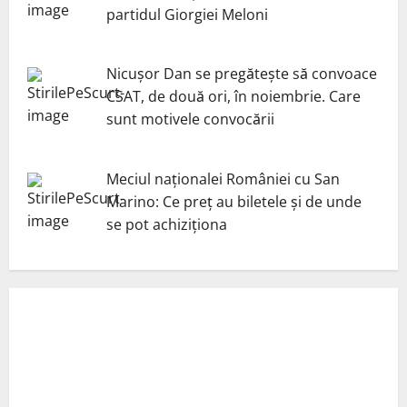
partidul Giorgiei Meloni
Nicuşor Dan se pregăteşte să convoace
CSAT, de două ori, în noiembrie. Care
sunt motivele convocării
Meciul naționalei României cu San
Marino: Ce preț au biletele și de unde
se pot achiziționa