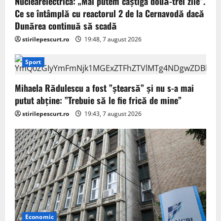
Nuclearelectrica: „Mai putem câștiga două-trei zile”.
Ce se întâmplă cu reactorul 2 de la Cernavodă dacă
Dunărea continuă să scadă
stirilepescurt.ro
19:48, 7 august 2026
Sport
Mihaela Rădulescu a fost ”ștearsă” și nu s-a mai
putut abține: ”Trebuie să le fie frică de mine”
stirilepescurt.ro
19:43, 7 august 2026
Economic