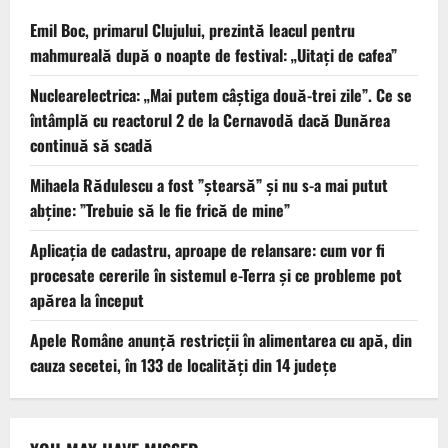
Emil Boc, primarul Clujului, prezintă leacul pentru
mahmureală după o noapte de festival: „Uitați de cafea”
Nuclearelectrica: „Mai putem câștiga două-trei zile”. Ce se
întâmplă cu reactorul 2 de la Cernavodă dacă Dunărea
continuă să scadă
Mihaela Rădulescu a fost ”ștearsă” și nu s-a mai putut
abține: ”Trebuie să le fie frică de mine”
Aplicația de cadastru, aproape de relansare: cum vor fi
procesate cererile în sistemul e-Terra și ce probleme pot
apărea la început
Apele Române anunță restricţii în alimentarea cu apă, din
cauza secetei, în 133 de localităţi din 14 judeţe