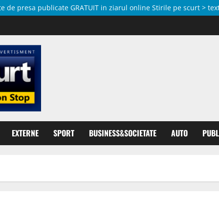
de presa publicate GRATUIT in ziarul online Stirile pe scurt > text
EXTERNE
SPORT
BUSINESS&SOCIETATE
AUTO
PUBL