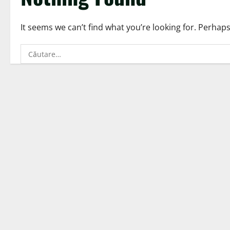
It seems we can’t find what you’re looking for. Perhap
Caută
după: