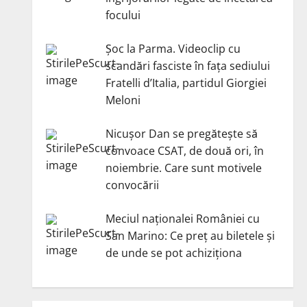
focului
Șoc la Parma. Videoclip cu
scandări fasciste în fața sediului
Fratelli d’Italia, partidul Giorgiei
Meloni
Nicuşor Dan se pregăteşte să
convoace CSAT, de două ori, în
noiembrie. Care sunt motivele
convocării
Meciul naționalei României cu
San Marino: Ce preț au biletele și
de unde se pot achiziționa