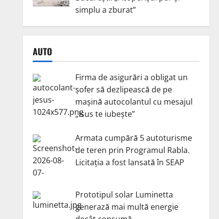
simplu a zburat”
AUTO
Firma de asigurări a obligat un
șofer să dezlipească de pe
mașină autocolantul cu mesajul
„Isus te iubește”
Armata cumpără 5 autoturisme
de teren prin Programul Rabla.
Licitația a fost lansată în SEAP
Prototipul solar Luminetta
generază mai multă energie
decât consumă