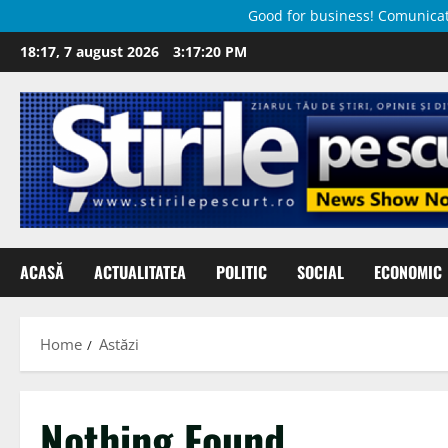
Good for business! Comunicate 
Skip
18:17, 7 august 2026
3:17:21 PM
to
content
ACASĂ
ACTUALITATEA
POLITIC
SOCIAL
ECONOMIC
Home
Astăzi
Nothing Found