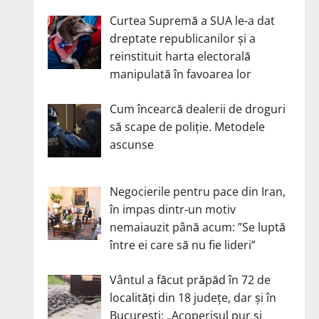
Curtea Supremă a SUA le-a dat
dreptate republicanilor și a
reinstituit harta electorală
manipulată în favoarea lor
Cum încearcă dealerii de droguri
să scape de poliție. Metodele
ascunse
Negocierile pentru pace din Iran,
în impas dintr-un motiv
nemaiauzit până acum: ”Se luptă
între ei care să nu fie lideri”
Vântul a făcut prăpăd în 72 de
localități din 18 județe, dar și în
București: „Acoperișul pur și