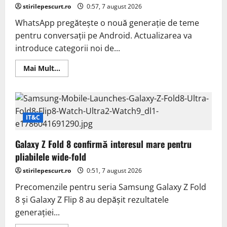
de
stirilepescurt.ro
0:57, 7 august 2026
atacuri
WhatsApp pregătește o nouă generație de teme
pentru conversații pe Android. Actualizarea va
introduce categorii noi de...
Read
Mai Mult...
more
about
Teme
noi
pentru
conversațiile
pe
IT&C
WhatsApp
Galaxy Z Fold 8 confirmă interesul mare pentru
pliabilele wide-fold
stirilepescurt.ro
0:51, 7 august 2026
Precomenzile pentru seria Samsung Galaxy Z Fold
8 și Galaxy Z Flip 8 au depășit rezultatele
generației...