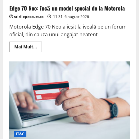
putea
Edge 70 Neo: încă un model special de la Motorola
zbura
pe
distanțe
stirilepescurt.ro
11:31, 6 august 2026
scurte,
în
Motorola Edge 70 Neo a ieșit la iveală pe un forum
Europa,
în
oficial, din cauza unui angajat neatent....
mai
puțin
de
Read
Mai Mult...
patru
more
ani
about
Edge
70
Neo:
încă
un
model
special
de
la
Motorola
IT&C