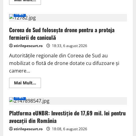
more
about
Internat
IT&C
cu
psihoză
după
Coreea de Sud folosește drone pentru a proteja
ce
a
fermierii de caniculă
urmat
sfatul
stirilepescurt.ro
ChatGPT
18:33, 6 august 2026
privind
sarea
Autoritățile regionale din Coreea de Sud au
mobilizat o flotă de drone dotate cu difuzoare și
camere...
Read
Mai Mult...
more
about
Coreea
IT&C
de
Sud
folosește
Platforma eUNBR: Investiție de 17,69 mil. lei pentru
drone
pentru
avocații din România
a
proteja
stirilepescurt.ro
fermierii
18:08, 6 august 2026
de