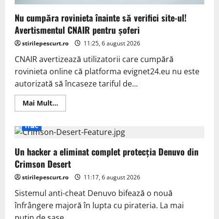
Nu cumpăra rovinieta înainte să verifici site-ul!
Avertismentul CNAIR pentru șoferi
stirilepescurt.ro
11:25, 6 august 2026
CNAIR avertizează utilizatorii care cumpără
rovinieta online că platforma evignet24.eu nu este
autorizată să încaseze tariful de...
Read
Mai Mult...
more
about
Nu
IT&C
cumpăra
rovinieta
înainte
Un hacker a eliminat complet protecția Denuvo din
să
verifici
Crimson Desert
site-
ul!
stirilepescurt.ro
Avertismentul
11:17, 6 august 2026
CNAIR
pentru
Sistemul anti-cheat Denuvo bifează o nouă
șoferi
înfrângere majoră în lupta cu pirateria. La mai
puțin de șase...