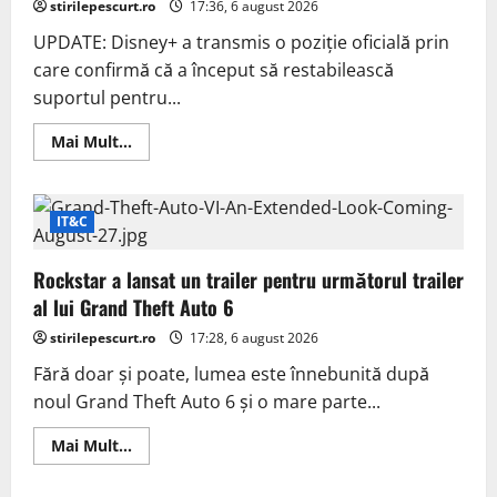
stirilepescurt.ro
17:36, 6 august 2026
UPDATE: Disney+ a transmis o poziție oficială prin
care confirmă că a început să restabilească
suportul pentru...
Read
Mai Mult...
more
about
UPDATE:
Disney+
restabilește
IT&C
suportul
pentru
4K
Rockstar a lansat un trailer pentru următorul trailer
în
abonamentul
al lui Grand Theft Auto 6
Premium
stirilepescurt.ro
17:28, 6 august 2026
Fără doar și poate, lumea este înnebunită după
noul Grand Theft Auto 6 și o mare parte...
Read
Mai Mult...
more
about
Rockstar