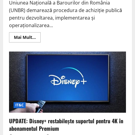
caniculă
Uniunea Națională a Barourilor din România
(UNBR) demarează procedura de achiziție publică
pentru dezvoltarea, implementarea și
operaționalizarea...
Read
Mai Mult...
more
about
Platforma
eUNBR:
Investiție
de
17,69
mil.
lei
pentru
avocații
din
România
IT&C
UPDATE: Disney+ restabilește suportul pentru 4K în
abonamentul Premium