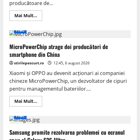
producătoare de...
compromis
sistemul
unei
Read
Mai Mult...
organizații
more
about
Electronic
IT&C
Arts
pregătește
concedieri
MicroPowerChip atrage doi producători de
masive
după
smartphone din China
finalizarea
tranzacției
stirilepescurt.ro
de
12:45, 6 august 2026
55
de
Xiaomi și OPPO au devenit acționari ai companiei
miliarde
chineze MicroPowerChip, un dezvoltator de cipuri
de
dolari
pentru managementul bateriilor....
Read
Mai Mult...
more
about
MicroPowerChip
IT&C
atrage
doi
producători
Samsung promite rezolvarea problemei cu ecranul
de
smartphone
roșu al Galaxy S26 Ultra