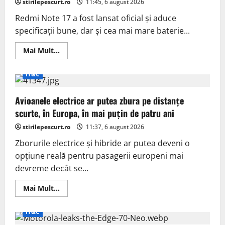
stirilepescurt.ro
efecte
11:45, 6 august 2026
problematice
Redmi Note 17 a fost lansat oficial și aduce
specificații bune, dar și cea mai mare baterie...
Read
Mai Mult...
more
about
Redmi
IT&C
Note
17
aduce
Avioanele electrice ar putea zbura pe distanțe
cea
mai
scurte, în Europa, în mai puțin de patru ani
mare
baterie
stirilepescurt.ro
din
11:37, 6 august 2026
serie
de
Zborurile electrice și hibride ar putea deveni o
până
opțiune reală pentru pasagerii europeni mai
acum
devreme decât se...
Read
Mai Mult...
more
about
Avioanele
IT&C
electrice
ar