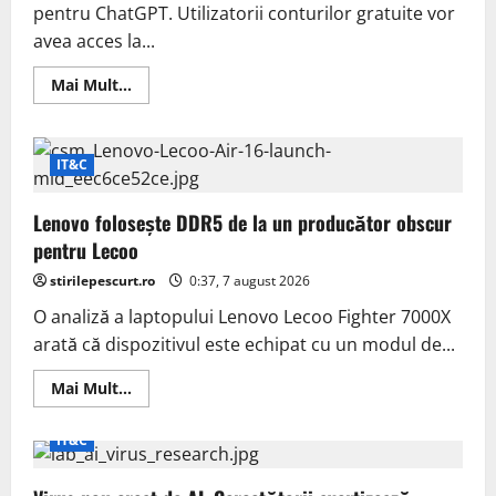
pentru ChatGPT. Utilizatorii conturilor gratuite vor
avea acces la...
Read
Mai Mult...
more
about
OpenAI
extinde
accesul
IT&C
gratuit
la
ChatGPT
Lenovo folosește DDR5 de la un producător obscur
și
actualizează
pentru Lecoo
GPT-
5.6
stirilepescurt.ro
0:37, 7 august 2026
O analiză a laptopului Lenovo Lecoo Fighter 7000X
arată că dispozitivul este echipat cu un modul de...
Read
Mai Mult...
more
about
Lenovo
IT&C
folosește
DDR5
de
la