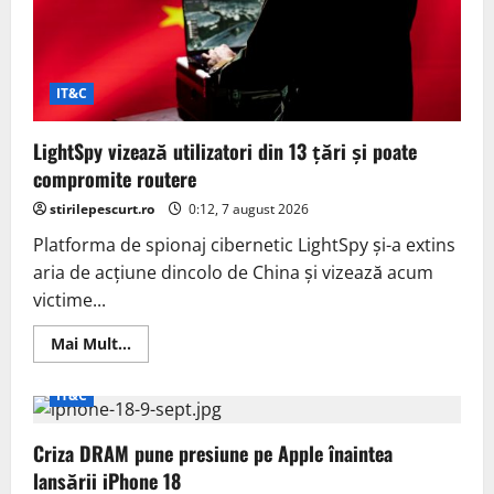
IT&C
LightSpy vizează utilizatori din 13 țări și poate
compromite routere
stirilepescurt.ro
0:12, 7 august 2026
Platforma de spionaj cibernetic LightSpy și-a extins
aria de acțiune dincolo de China și vizează acum
victime...
Read
Mai Mult...
more
about
LightSpy
IT&C
vizează
utilizatori
din
Criza DRAM pune presiune pe Apple înaintea
13
țări
lansării iPhone 18
și