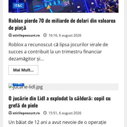
IT&C
Roblox pierde 70 de miliarde de dolari din valoarea
de piață
stirilepescurt.ro
16:16, 6 august 2026
Roblox a recunoscut că lipsa jocurilor virale de
succes a contribuit la un trimestru financiar
dezamăgitor și...
Read
Mai Mult...
more
about
Roblox
IT&C
pierde
70
de
O jucărie din Lidl a explodat la căldură: copil cu
miliarde
de
grefă de piele
dolari
din
stirilepescurt.ro
valoarea
15:51, 6 august 2026
de
piață
Un băiat de 12 ani a avut nevoie de o operație