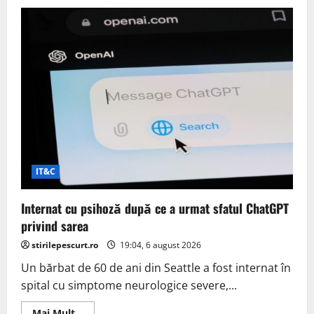
Aplicația
Snowflake
Volunteer
pentru
Android
ajută
la
ocolirea
cenzurii
IT&C
Internat cu psihoză după ce a urmat sfatul ChatGPT
privind sarea
stirilepescurt.ro
19:04, 6 august 2026
Un bărbat de 60 de ani din Seattle a fost internat în
spital cu simptome neurologice severe,...
Read
Mai Mult...