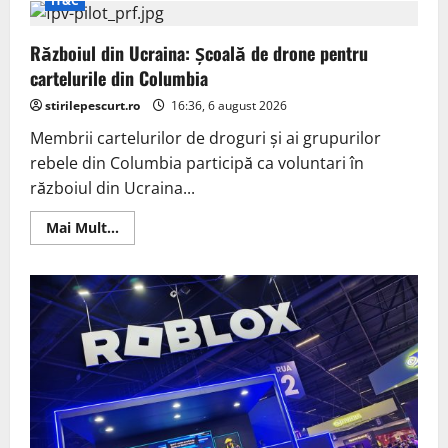
IT&C
a
lansat
un
Războiul din Ucraina: Școală de drone pentru
trailer
pentru
cartelurile din Columbia
următorul
trailer
stirilepescurt.ro
al
16:36, 6 august 2026
lui
Grand
Membrii cartelurilor de droguri și ai grupurilor
Theft
rebele din Columbia participă ca voluntari în
Auto
6
războiul din Ucraina...
Read
Mai Mult...
more
about
Războiul
din
Ucraina:
Școală
de
drone
pentru
cartelurile
din
Columbia