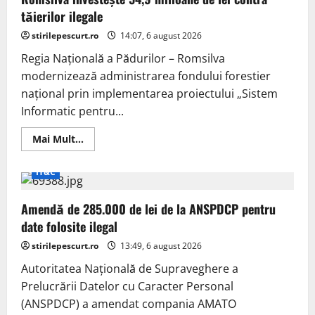
de
tăierilor ilegale
la
ANSPDCP
stirilepescurt.ro
pentru
14:07, 6 august 2026
date
folosite
Regia Națională a Pădurilor – Romsilva
ilegal
modernizează administrarea fondului forestier
național prin implementarea proiectului „Sistem
Informatic pentru...
Read
Mai Mult...
more
about
Romsilva
IT&C
investește
54,9
milioane
Amendă de 285.000 de lei de la ANSPDCP pentru
de
lei
date folosite ilegal
contra
tăierilor
stirilepescurt.ro
ilegale
13:49, 6 august 2026
Autoritatea Națională de Supraveghere a
Prelucrării Datelor cu Caracter Personal
(ANSPDCP) a amendat compania AMATO