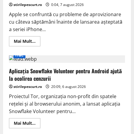
poate
stirilepescurt.ro
compromite
0:04, 7 august 2026
routere
Apple se confruntă cu probleme de aprovizionare
cu câteva săptămâni înainte de lansarea așteptată
a seriei iPhone...
Read
Mai Mult...
more
about
Criza
IT&C
DRAM
pune
presiune
Aplicația Snowflake Volunteer pentru Android ajută
pe
Apple
la ocolirea cenzurii
înaintea
lansării
stirilepescurt.ro
iPhone
20:09, 6 august 2026
18
Proiectul Tor, organizația non-profit din spatele
rețelei și al browserului anonim, a lansat aplicația
Snowflake Volunteer pentru...
Read
Mai Mult...
more
about