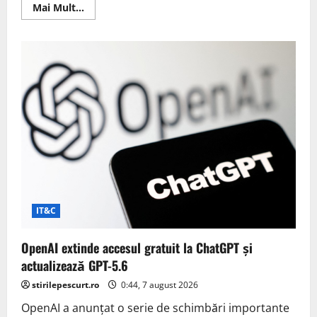
Read
Mai Mult...
more
about
Galaxy
Z
Fold
8
confirmă
interesul
mare
pentru
pliabilele
wide-
fold
IT&C
OpenAI extinde accesul gratuit la ChatGPT și
actualizează GPT-5.6
stirilepescurt.ro
0:44, 7 august 2026
OpenAI a anunțat o serie de schimbări importante