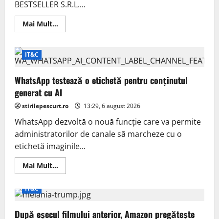
BESTSELLER S.R.L....
Read
Mai Mult...
more
about
Amendă
de
IT&C
285.000
de
lei
de
WhatsApp testează o etichetă pentru conținutul
la
generat cu AI
ANSPDCP
pentru
date
stirilepescurt.ro
13:29, 6 august 2026
folosite
ilegal
WhatsApp dezvoltă o nouă funcție care va permite
administratorilor de canale să marcheze cu o
etichetă imaginile...
Read
Mai Mult...
more
about
WhatsApp
IT&C
testează
o
etichetă
După eșecul filmului anterior, Amazon pregătește
pentru