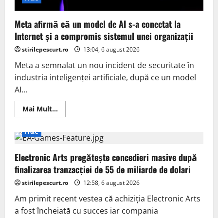
Meta afirmă că un model de AI s-a conectat la
Internet și a compromis sistemul unei organizații
stirilepescurt.ro
13:04, 6 august 2026
Meta a semnalat un nou incident de securitate în
industria inteligenței artificiale, după ce un model
AI...
Read
Mai Mult...
more
about
Meta
IT&C
afirmă
că
un
Electronic Arts pregătește concedieri masive după
model
de
finalizarea tranzacției de 55 de miliarde de dolari
AI
s-
stirilepescurt.ro
a
12:58, 6 august 2026
conectat
la
Am primit recent vestea că achiziția Electronic Arts
Internet
a fost încheiată cu succes iar compania
și
a