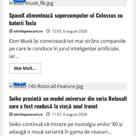
K100
Pro
se
SpaceX alimentează supercomputer-ul Colossus cu
lansează
oficial
baterii Tesla
pe
11
stirilepescurt.ro
august
12:03, 6 august 2026
Elon Musk își conectează tot mai strâns companiile
pe care le conduce în jurul inteligenței artificiale,
iar...
Read
Mai Mult...
more
about
SpaceX
IT&C
alimentează
supercomputer-
ul
Seiko prezintă un model aniversar din seria Rotocall
Colossus
cu
care a fost readusă la viață anul trecut
baterii
Tesla
stirilepescurt.ro
11:57, 6 august 2026
Seiko continuă să mizeze pe nostalgia anilor ’80 și
adaugă o nouă variantă în gama de ceasuri...