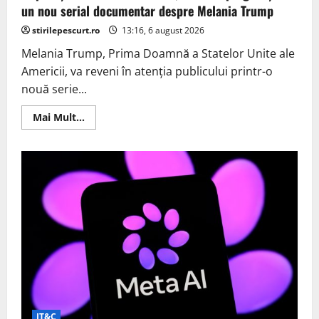
conținutul
un nou serial documentar despre Melania Trump
generat
cu
stirilepescurt.ro
AI
13:16, 6 august 2026
Melania Trump, Prima Doamnă a Statelor Unite ale
Americii, va reveni în atenția publicului printr-o
nouă serie...
Read
Mai Mult...
more
about
După
eșecul
filmului
anterior,
Amazon
pregătește
un
nou
serial
documentar
despre
Melania
Trump
IT&C