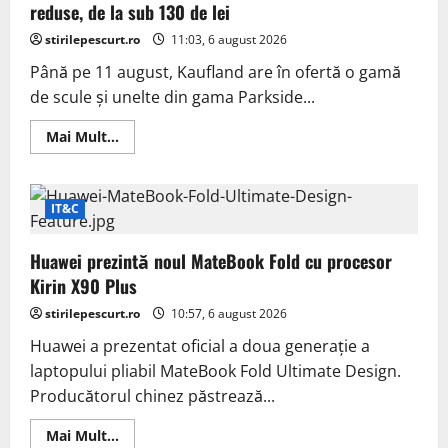
stocare
reduse, de la sub 130 de lei
pentru
acceleratoare
stirilepescurt.ro
11:03, 6 august 2026
AI
Până pe 11 august, Kaufland are în ofertă o gamă
de scule și unelte din gama Parkside...
Read
Mai Mult...
more
about
Black
Friday
de
IT&C
vară
la
Kaufland:
Huawei prezintă noul MateBook Fold cu procesor
Patru
scule
Kirin X90 Plus
Parkside
pentru
stirilepescurt.ro
10:57, 6 august 2026
proiectele
de
Huawei a prezentat oficial a doua generație a
acasă
cu
laptopului pliabil MateBook Fold Ultimate Design.
prețuri
reduse,
Producătorul chinez păstrează...
de
la
sub
Read
Mai Mult...
130