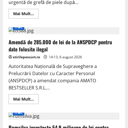
urgentă de grefă de piele după...
Read
Mai Mult...
more
about
O
IT&C
jucărie
din
Lidl
Amendă de 285.000 de lei de la ANSPDCP pentru
a
explodat
date folosite ilegal
la
căldură:
stirilepescurt.ro
copil
14:13, 6 august 2026
cu
grefă
Autoritatea Națională de Supraveghere a
de
Prelucrării Datelor cu Caracter Personal
piele
(ANSPDCP) a amendat compania AMATO
BESTSELLER S.R.L....
Read
Mai Mult...
more
about
Amendă
IT&C
de
285.000
de
Romsilva investește 54,9 milioane de lei contra
lei