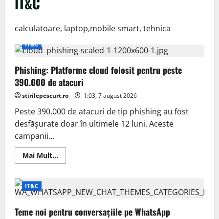
IT&C
calculatoare, laptop,mobile smart, tehnica
IT&C
Phishing: Platforme cloud folosit pentru peste
390.000 de atacuri
stirilepescurt.ro
1:03, 7 august 2026
Peste 390.000 de atacuri de tip phishing au fost
desfășurate doar în ultimele 12 luni. Aceste
campanii...
Read
Mai Mult...
more
about
Phishing:
Platforme
IT&C
cloud
folosit
pentru
peste
Teme noi pentru conversațiile pe WhatsApp
390.000