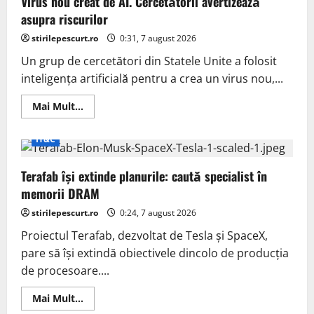
Virus nou creat de AI. Cercetătorii avertizează
un
asupra riscurilor
producător
obscur
stirilepescurt.ro
pentru
0:31, 7 august 2026
Lecoo
Un grup de cercetători din Statele Unite a folosit
inteligența artificială pentru a crea un virus nou,...
Read
Mai Mult...
more
about
Virus
IT&C
nou
creat
de
Terafab își extinde planurile: caută specialist în
AI.
Cercetătorii
memorii DRAM
avertizează
asupra
stirilepescurt.ro
riscurilor
0:24, 7 august 2026
Proiectul Terafab, dezvoltat de Tesla și SpaceX,
pare să își extindă obiectivele dincolo de producția
de procesoare....
Read
Mai Mult...
more