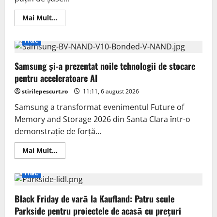
Read
Mai Mult...
more
about
Un
IT&C
hacker
a
eliminat
Samsung și-a prezentat noile tehnologii de stocare
complet
protecția
pentru acceleratoare AI
Denuvo
din
stirilepescurt.ro
Crimson
11:11, 6 august 2026
Desert
Samsung a transformat evenimentul Future of
Memory and Storage 2026 din Santa Clara într-o
demonstrație de forță...
Read
Mai Mult...
more
about
Samsung
IT&C
și-
a
prezentat
Black Friday de vară la Kaufland: Patru scule
noile
tehnologii
Parkside pentru proiectele de acasă cu prețuri
de