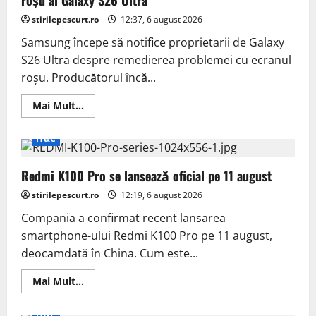
din
China
stirilepescurt.ro
12:37, 6 august 2026
Samsung începe să notifice proprietarii de Galaxy
S26 Ultra despre remedierea problemei cu ecranul
roșu. Producătorul încă...
Read
Mai Mult...
more
about
Samsung
IT&C
promite
rezolvarea
problemei
Redmi K100 Pro se lansează oficial pe 11 august
cu
ecranul
roșu
stirilepescurt.ro
12:19, 6 august 2026
al
Galaxy
Compania a confirmat recent lansarea
S26
Ultra
smartphone-ului Redmi K100 Pro pe 11 august,
deocamdată în China. Cum este...
Read
Mai Mult...
more
about
Redmi
IT&C