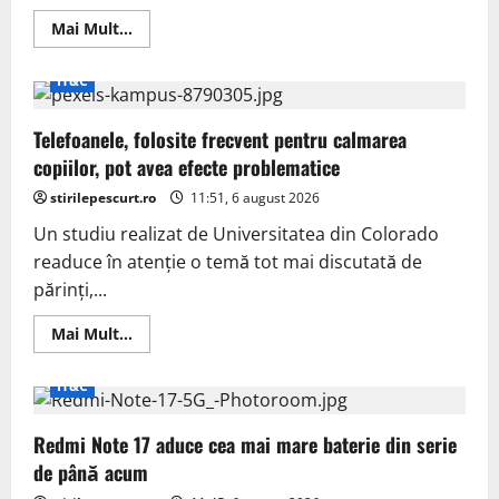
Read
Mai Mult...
more
about
Seiko
IT&C
prezintă
un
model
Telefoanele, folosite frecvent pentru calmarea
aniversar
din
copiilor, pot avea efecte problematice
seria
Rotocall
stirilepescurt.ro
care
11:51, 6 august 2026
a
fost
Un studiu realizat de Universitatea din Colorado
readusă
readuce în atenție o temă tot mai discutată de
la
viață
părinți,...
anul
trecut
Read
Mai Mult...
more
about
Telefoanele,
IT&C
folosite
frecvent
pentru
Redmi Note 17 aduce cea mai mare baterie din serie
calmarea
copiilor,
de până acum
pot
avea