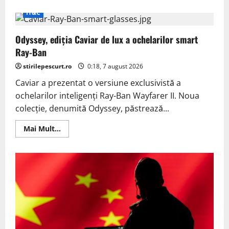
about
Terafab
IT&C
își
extinde
planurile:
Odyssey, ediția Caviar de lux a ochelarilor smart
caută
specialist
Ray-Ban
în
memorii
stirilepescurt.ro
DRAM
0:18, 7 august 2026
Caviar a prezentat o versiune exclusivistă a
ochelarilor inteligenți Ray-Ban Wayfarer II. Noua
colecție, denumită Odyssey, păstrează...
Read
Mai Mult...
more
about
Odyssey,
ediția
Caviar
de
lux
a
ochelarilor
smart
Ray-
Ban