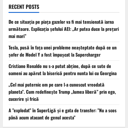
RECENT POSTS
De ce situaţia pe piaţa gazelor va fi mai tensionată iarna
următoare. Explicația șefului AEI: „Ar putea duce la preţuri
mai mari”
Tesla, pusă în fața unei probleme neașteptate după ce un
șofer de Model Y a fost împușcat la Supercharger
Cristiano Ronaldo nu s-a putut abține, după ce sute de
oameni au apărut la biserică pentru nunta lui cu Georgina
„Cel mai puternic om pe care l-a cunoscut vreodată
planeta”. Cum redefinește Trump „lumea liberă” prin ego,
cucerire și frică
A ”explodat” în SuperLigă și e gata de transfer: ”Nu a scos
până acum atacant de genul acesta”