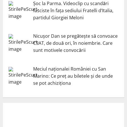
Șoc la Parma. Videoclip cu scandări
fasciste în fața sediului Fratelli d’Italia,
partidul Giorgiei Meloni
Nicuşor Dan se pregăteşte să convoace
CSAT, de două ori, în noiembrie. Care
sunt motivele convocării
Meciul naționalei României cu San
Marino: Ce preț au biletele și de unde
se pot achiziționa