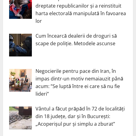
dreptate republicanilor și a reinstituit
harta electorală manipulată în favoarea
lor
Cum încearcă dealerii de droguri să
scape de poliție. Metodele ascunse
Negocierile pentru pace din Iran, în
impas dintr-un motiv nemaiauzit până
acum: ”Se luptă între ei care să nu fie
lideri”
Vântul a făcut prăpăd în 72 de localități
din 18 județe, dar și în București:
„Acoperișul pur și simplu a zburat”