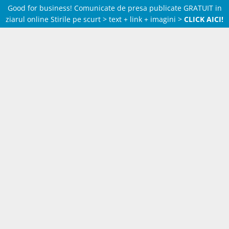
Good for business! Comunicate de presa publicate GRATUIT in
ziarul online Stirile pe scurt > text + link + imagini >
CLICK AICI!
Skip
to
content