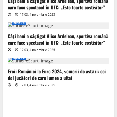
Câți bani a câștigat Alice Ardelean, sportiva română
g
care face spectacol în UFC: „Este foarte costisitor”
17:03, 4 noiembrie 2025
a
Sport 2
t
Câți bani a câștigat Alice Ardelean, sportiva română
i
care face spectacol în UFC: „Este foarte costisitor”
o
17:03, 4 noiembrie 2025
Sport 2
n
Eroii României la Euro 2024, șomerii de astăzi: cei
doi jucători de care lumea a uitat
17:03, 4 noiembrie 2025