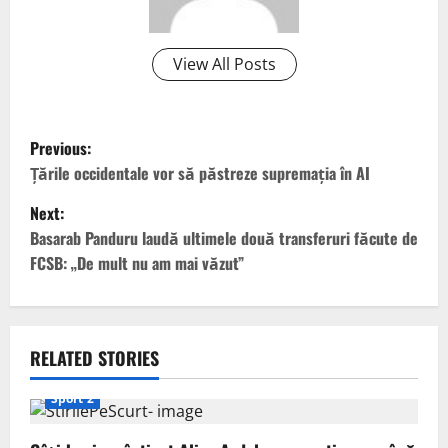
View All Posts
P
Previous:
o
Ţările occidentale vor să păstreze supremaţia în AI
Next:
s
Basarab Panduru laudă ultimele două transferuri făcute de
t
FCSB: „De mult nu am mai văzut”
n
a
RELATED STORIES
v
Sport 2
i