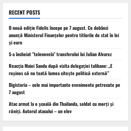
RECENT POSTS
O nouă ediție Fidelis începe pe 7 august. Ce dobânzi
anunță Ministerul Finanțelor pentru titlurile de stat în lei
și euro
S-a încheiat ”telenovela” transferului lui Julian Alvarez
Reacția Maiei Sandu după vizita delegaţiei talibane: „E
ruşinos că nu toată lumea citeşte politică externă”
Digistoria – cele mai importante evenimente petrecute pe
7 august
Atac armat la o şcoală din Thailanda, soldat cu morţi şi
răniţi. Autorul atacului – un elev