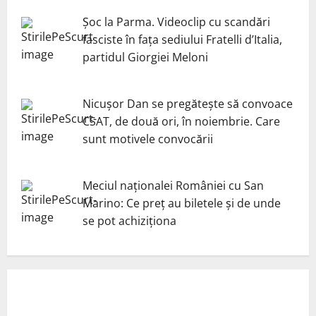
Șoc la Parma. Videoclip cu scandări
fasciste în fața sediului Fratelli d’Italia,
partidul Giorgiei Meloni
Nicuşor Dan se pregăteşte să convoace
CSAT, de două ori, în noiembrie. Care
sunt motivele convocării
Meciul naționalei României cu San
Marino: Ce preț au biletele și de unde
se pot achiziționa