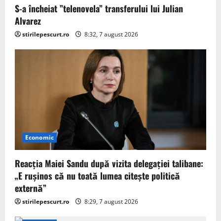
S-a încheiat ”telenovela” transferului lui Julian
Alvarez
stirilepescurt.ro
8:32, 7 august 2026
Economic
Reacția Maiei Sandu după vizita delegaţiei talibane:
„E ruşinos că nu toată lumea citeşte politică
externă”
stirilepescurt.ro
8:29, 7 august 2026