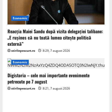
Economic
Reacția Maiei Sandu după vizita delegaţiei talibane:
„E ruşinos că nu toată lumea citeşte politică
externă”
stirilepescurt.ro
8:29, 7 august 2026
Economic
Digistoria – cele mai importante evenimente
petrecute pe 7 august
stirilepescurt.ro
8:21, 7 august 2026