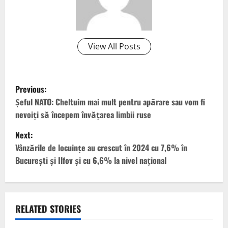
View All Posts
P
Previous:
o
Şeful NATO: Cheltuim mai mult pentru apărare sau vom fi
nevoiţi să începem învăţarea limbii ruse
s
Next:
t
Vânzările de locuinţe au crescut în 2024 cu 7,6% în
Bucureşti şi Ilfov şi cu 6,6% la nivel naţional
n
a
v
RELATED STORIES