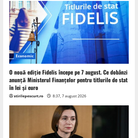
i
g
a
t
i
Economic
o
O nouă ediție Fidelis începe pe 7 august. Ce dobânzi
n
anunță Ministerul Finanțelor pentru titlurile de stat
în lei și euro
stirilepescurt.ro
8:37, 7 august 2026