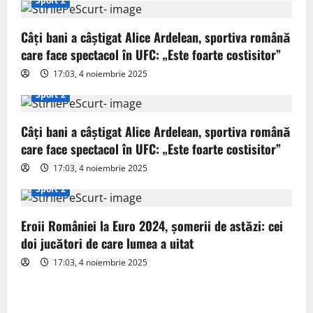
Sport 2
g
Câți bani a câștigat Alice Ardelean, sportiva română
a
care face spectacol în UFC: „Este foarte costisitor”
t
17:03, 4 noiembrie 2025
Sport 2
i
o
Câți bani a câștigat Alice Ardelean, sportiva română
care face spectacol în UFC: „Este foarte costisitor”
n
17:03, 4 noiembrie 2025
Sport 2
Eroii României la Euro 2024, șomerii de astăzi: cei
doi jucători de care lumea a uitat
17:03, 4 noiembrie 2025