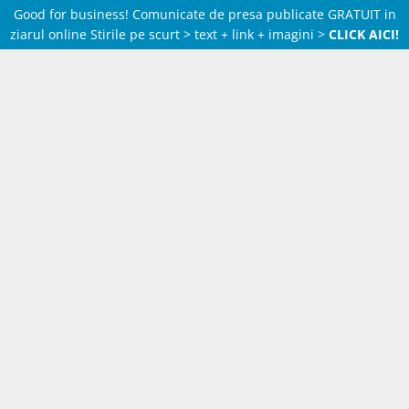
Good for business! Comunicate de presa publicate GRATUIT in
ziarul online Stirile pe scurt > text + link + imagini >
CLICK AICI!
Skip
to
content