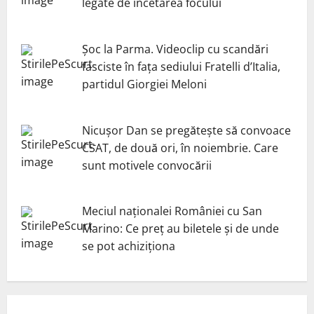
legate de încetarea focului
Șoc la Parma. Videoclip cu scandări
fasciste în fața sediului Fratelli d’Italia,
partidul Giorgiei Meloni
Nicuşor Dan se pregăteşte să convoace
CSAT, de două ori, în noiembrie. Care
sunt motivele convocării
Meciul naționalei României cu San
Marino: Ce preț au biletele și de unde
se pot achiziționa