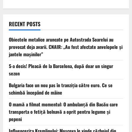
RECENT POSTS
Obiectele metalice aruncate pe Autostrada Soarelui au
provocat deja avarii. CNAIR: „Au fost afectate anvelopele și
jantele mașinilor”
S-a decis! Pleacă de la Barcelona, după doar un singur
sezon
Bulgaria face un nou pas în tranziţia către euro. Ce se
schimbă începând de mâine
O mamă a filmat momentul: O ambulanță din Bacău care
transporta o fetiță bolnavă a oprit pentru legume și
pepeni
Influencerița Kremlinului: Moscova le vinde războiul din