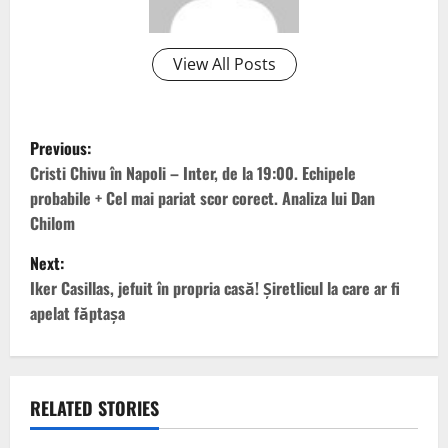
View All Posts
P
Previous:
o
Cristi Chivu în Napoli – Inter, de la 19:00. Echipele
probabile + Cel mai pariat scor corect. Analiza lui Dan
s
Chilom
t
Next:
Iker Casillas, jefuit în propria casă! Șiretlicul la care ar fi
n
apelat făptașa
a
v
RELATED STORIES
i