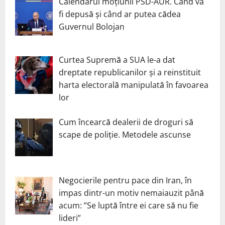
Calendarul moțiunii PSD-AUR. Când va
fi depusă și când ar putea cădea
Guvernul Bolojan
Curtea Supremă a SUA le-a dat
dreptate republicanilor și a reinstituit
harta electorală manipulată în favoarea
lor
Cum încearcă dealerii de droguri să
scape de poliție. Metodele ascunse
Negocierile pentru pace din Iran, în
impas dintr-un motiv nemaiauzit până
acum: ”Se luptă între ei care să nu fie
lideri”