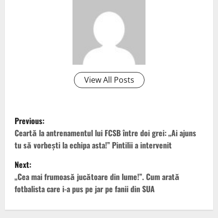
View All Posts
P
Previous:
o
Ceartă la antrenamentul lui FCSB între doi grei: „Ai ajuns
tu să vorbești la echipa asta!” Pintilii a intervenit
s
Next:
t
„Cea mai frumoasă jucătoare din lume!”. Cum arată
fotbalista care i-a pus pe jar pe fanii din SUA
n