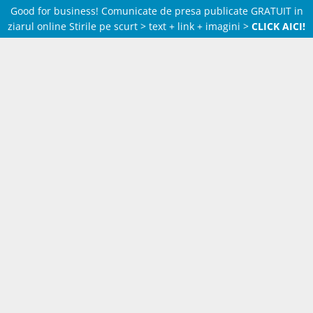
Good for business! Comunicate de presa publicate GRATUIT in
ziarul online Stirile pe scurt > text + link + imagini >
CLICK AICI!
Skip
to
content