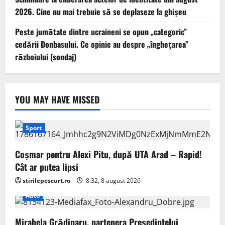
2026. Cine nu mai trebuie să se deplaseze la ghișeu
Peste jumătate dintre ucraineni se opun „categoric”
cedării Donbasului. Ce opinie au despre „înghețarea”
războiului (sondaj)
YOU MAY HAVE MISSED
Sport
Coșmar pentru Alexi Pitu, după UTA Arad – Rapid!
Cât ar putea lipsi
stirilepescurt.ro
8:32, 8 august 2026
Auto
Mirabela Grădinaru, partenera Președintelui