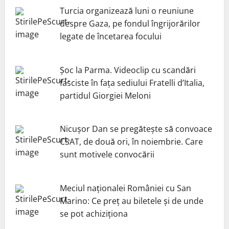
Turcia organizează luni o reuniune
despre Gaza, pe fondul îngrijorărilor
legate de încetarea focului
Șoc la Parma. Videoclip cu scandări
fasciste în fața sediului Fratelli d’Italia,
partidul Giorgiei Meloni
Nicuşor Dan se pregăteşte să convoace
CSAT, de două ori, în noiembrie. Care
sunt motivele convocării
Meciul naționalei României cu San
Marino: Ce preț au biletele și de unde
se pot achiziționa