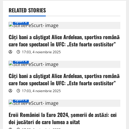
a
v
RELATED STORIES
i
Sport 2
g
Câți bani a câștigat Alice Ardelean, sportiva română
care face spectacol în UFC: „Este foarte costisitor”
a
17:03, 4 noiembrie 2025
t
Sport 2
i
Câți bani a câștigat Alice Ardelean, sportiva română
o
care face spectacol în UFC: „Este foarte costisitor”
17:03, 4 noiembrie 2025
n
Sport 2
Eroii României la Euro 2024, șomerii de astăzi: cei
doi jucători de care lumea a uitat