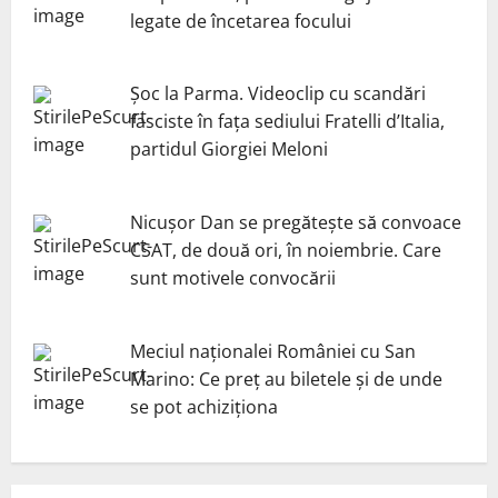
legate de încetarea focului
Șoc la Parma. Videoclip cu scandări
fasciste în fața sediului Fratelli d’Italia,
partidul Giorgiei Meloni
Nicuşor Dan se pregăteşte să convoace
CSAT, de două ori, în noiembrie. Care
sunt motivele convocării
Meciul naționalei României cu San
Marino: Ce preț au biletele și de unde
se pot achiziționa