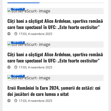
i
Sport 2
g
Câți bani a câștigat Alice Ardelean, sportiva română
a
care face spectacol în UFC: „Este foarte costisitor”
t
17:03, 4 noiembrie 2025
Sport 2
i
o
Câți bani a câștigat Alice Ardelean, sportiva română
care face spectacol în UFC: „Este foarte costisitor”
n
17:03, 4 noiembrie 2025
Sport 2
Eroii României la Euro 2024, șomerii de astăzi: cei
doi jucători de care lumea a uitat
17:03, 4 noiembrie 2025