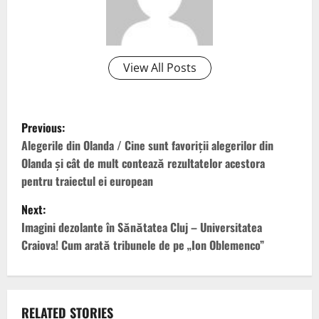
View All Posts
P
Previous:
o
Alegerile din Olanda / Cine sunt favoriții alegerilor din
Olanda și cât de mult contează rezultatelor acestora
s
pentru traiectul ei european
t
Next:
Imagini dezolante în Sănătatea Cluj – Universitatea
n
Craiova! Cum arată tribunele de pe „Ion Oblemenco”
a
v
RELATED STORIES