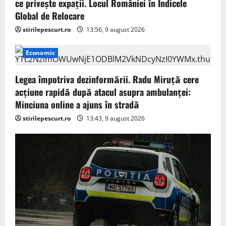
ce privește expații. Locul României în Indicele
Global de Relocare
stirilepescurt.ro
13:56, 9 august 2026
Economic
Legea împotriva dezinformării. Radu Miruță cere
acțiune rapidă după atacul asupra ambulanței:
Minciuna online a ajuns în stradă
stirilepescurt.ro
13:43, 9 august 2026