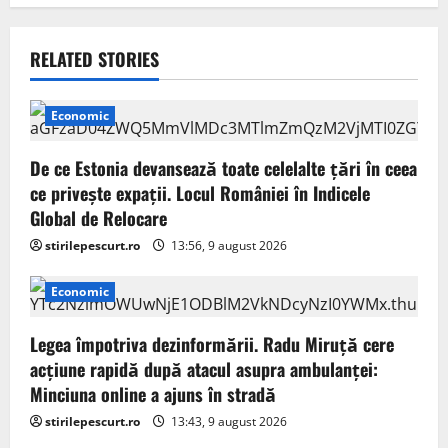
a
v
RELATED STORIES
i
Economic
g
De ce Estonia devansează toate celelalte țări în ceea
a
ce privește expații. Locul României în Indicele
Global de Relocare
t
stirilepescurt.ro
13:56, 9 august 2026
i
Economic
o
Legea împotriva dezinformării. Radu Miruță cere
n
acțiune rapidă după atacul asupra ambulanței:
Minciuna online a ajuns în stradă
stirilepescurt.ro
13:43, 9 august 2026