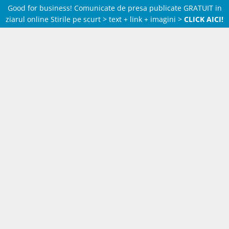
Good for business! Comunicate de presa publicate GRATUIT in
ziarul online Stirile pe scurt > text + link + imagini >
CLICK AICI!
Skip
to
content