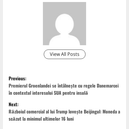
View All Posts
P
Previous:
o
Premierul Groenlandei se întâlneşte cu regele Danemarcei
în contextul interesului SUA pentru insulă
s
Next:
t
Războiul comercial al lui Trump loveşte Beijingul: Moneda a
scăzut la minimul ultimelor 16 luni
n