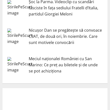
Șoc la Parma. Videoclip cu scandări
fasciste în fața sediului Fratelli d’Italia,
partidul Giorgiei Meloni
Nicuşor Dan se pregăteşte să convoace
CSAT, de două ori, în noiembrie. Care
sunt motivele convocării
Meciul naționalei României cu San
Marino: Ce preț au biletele și de unde
se pot achiziționa