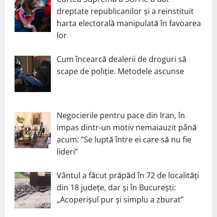
dreptate republicanilor și a reinstituit
harta electorală manipulată în favoarea
lor
Cum încearcă dealerii de droguri să
scape de poliție. Metodele ascunse
Negocierile pentru pace din Iran, în
impas dintr-un motiv nemaiauzit până
acum: ”Se luptă între ei care să nu fie
lideri”
Vântul a făcut prăpăd în 72 de localități
din 18 județe, dar și în București:
„Acoperișul pur și simplu a zburat”