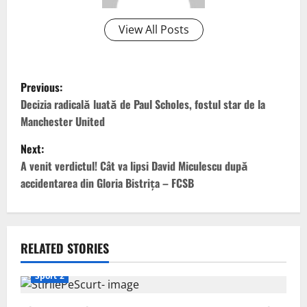
View All Posts
P
Previous:
o
Decizia radicală luată de Paul Scholes, fostul star de la
Manchester United
s
Next:
t
A venit verdictul! Cât va lipsi David Miculescu după
accidentarea din Gloria Bistrița – FCSB
n
a
v
RELATED STORIES
i
Sport 2