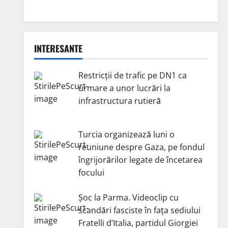
INTERESANTE
Restricții de trafic pe DN1 ca
urmare a unor lucrări la
infrastructura rutieră
Turcia organizează luni o
reuniune despre Gaza, pe fondul
îngrijorărilor legate de încetarea
focului
Șoc la Parma. Videoclip cu
scandări fasciste în fața sediului
Fratelli d’Italia, partidul Giorgiei