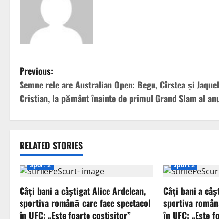
P
Previous:
Semne rele are Australian Open: Begu, Cîrstea și Jaquel
o
Cristian, la pământ înainte de primul Grand Slam al anu
s
t
RELATED STORIES
n
Sport 2
Sport 2
a
Câți bani a câștigat Alice Ardelean,
Câți bani a câș
v
sportiva română care face spectacol
sportiva român
i
în UFC: „Este foarte costisitor”
în UFC: „Este fo