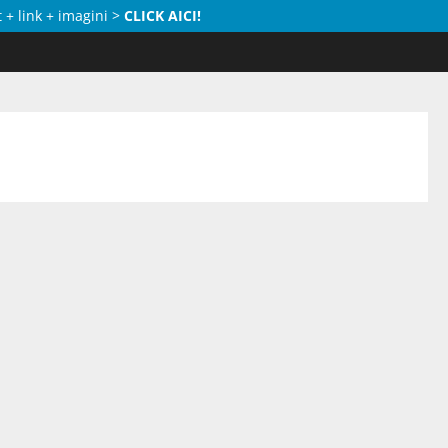
 + link + imagini >
CLICK AICI!