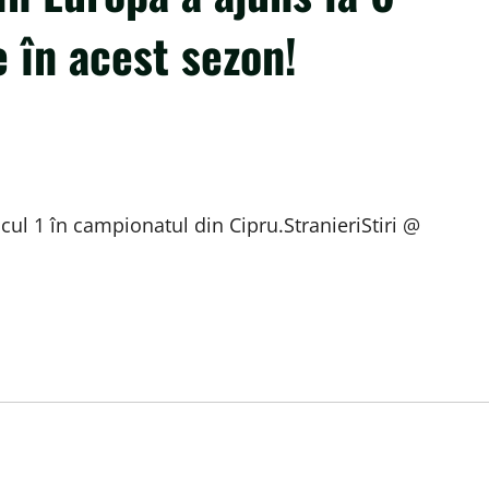
e în acest sezon!
ul 1 în campionatul din Cipru.StranieriStiri @