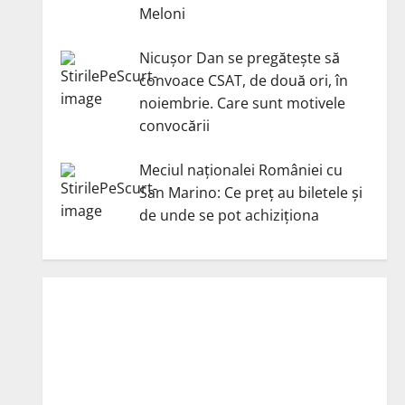
Meloni
Nicuşor Dan se pregăteşte să
convoace CSAT, de două ori, în
noiembrie. Care sunt motivele
convocării
Meciul naționalei României cu
San Marino: Ce preț au biletele și
de unde se pot achiziționa