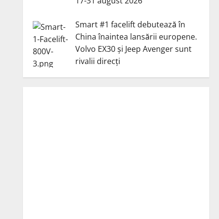
17-31 august 2026
Smart #1 facelift debutează în
China înaintea lansării europene.
Volvo EX30 și Jeep Avenger sunt
rivalii direcți