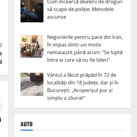
Cum încearcă dealerii de droguri
să scape de poliție. Metodele
ascunse
Negocierile pentru pace din Iran,
:
în impas dintr-un motiv
nemaiauzit până acum: ”Se luptă
o
între ei care să nu fie lideri”
d
Vântul a făcut prăpăd în 72 de
localități din 18 județe, dar și în
București: „Acoperișul pur și
simplu a zburat”
i
AUTO