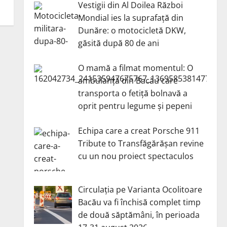
Vestigii din Al Doilea Război
Mondial ies la suprafață din
Dunăre: o motocicletă DKW,
găsită după 80 de ani
O mamă a filmat momentul: O
ambulanță din Bacău care
transporta o fetiță bolnavă a
oprit pentru legume și pepeni
Echipa care a creat Porsche 911
Tribute to Transfăgărășan revine
cu un nou proiect spectaculos
Circulația pe Varianta Ocolitoare
Bacău va fi închisă complet timp
de două săptămâni, în perioada