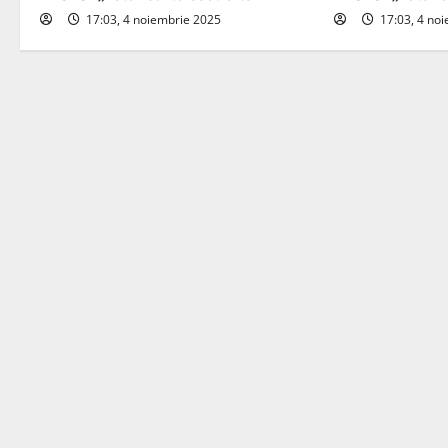
17:03, 4 noiembrie 2025
17:03, 4 no
g
a
t
i
o
n