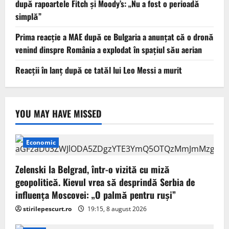
după rapoartele Fitch și Moody’s: „Nu a fost o perioadă
simplă”
Prima reacție a MAE după ce Bulgaria a anunţat că o dronă
venind dinspre România a explodat în spaţiul său aerian
Reacții în lanț după ce tatăl lui Leo Messi a murit
YOU MAY HAVE MISSED
Economic
Zelenski la Belgrad, într-o vizită cu miză
geopolitică. Kievul vrea să desprindă Serbia de
influența Moscovei: „O palmă pentru ruși”
stirilepescurt.ro
19:15, 8 august 2026