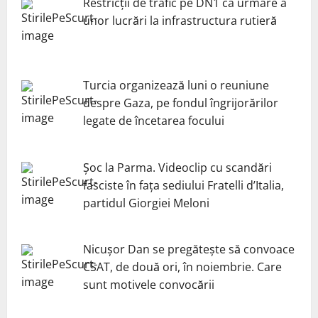
Restricții de trafic pe DN1 ca urmare a
unor lucrări la infrastructura rutieră
Turcia organizează luni o reuniune
despre Gaza, pe fondul îngrijorărilor
legate de încetarea focului
Șoc la Parma. Videoclip cu scandări
fasciste în fața sediului Fratelli d’Italia,
partidul Giorgiei Meloni
Nicuşor Dan se pregăteşte să convoace
CSAT, de două ori, în noiembrie. Care
sunt motivele convocării