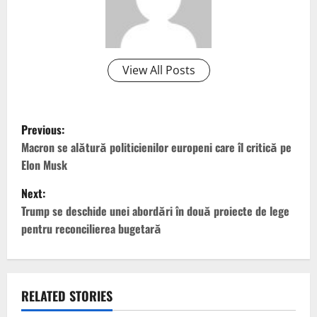
View All Posts
P
Previous:
o
Macron se alătură politicienilor europeni care îl critică pe
Elon Musk
s
Next:
t
Trump se deschide unei abordări în două proiecte de lege
pentru reconcilierea bugetară
n
a
v
RELATED STORIES