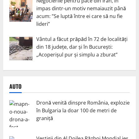
Negocierile pentru pace din Iran, în
impas dintr-un motiv nemaiauzit până
acum: ”Se luptă între ei care să nu fie
lideri”
Vântul a făcut prăpăd în 72 de localități
din 18 județe, dar și în București:
„Acoperișul pur și simplu a zburat”
AUTO
Dronă venită dinspre România, explozie
în Bulgaria la doar 100 de metri de
graniță
Vestigii din Al Doilea Război Mondial ies