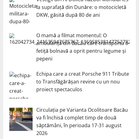
la suprafață din Dunăre: o motocicletă
DKW, găsită după 80 de ani
O mamă a filmat momentul: O
ambulanță din Bacău care transporta o
fetiță bolnavă a oprit pentru legume și
pepeni
Echipa care a creat Porsche 911 Tribute
to Transfăgărășan revine cu un nou
proiect spectaculos
Circulația pe Varianta Ocolitoare Bacău
va fi închisă complet timp de două
săptămâni, în perioada 17-31 august
2026