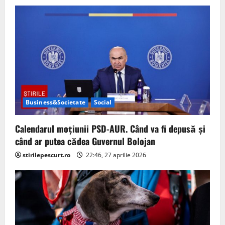
i
g
a
t
i
Business&Societate
Social
o
Calendarul moțiunii PSD-AUR. Când va fi depusă și
n
când ar putea cădea Guvernul Bolojan
stirilepescurt.ro
22:46, 27 aprilie 2026