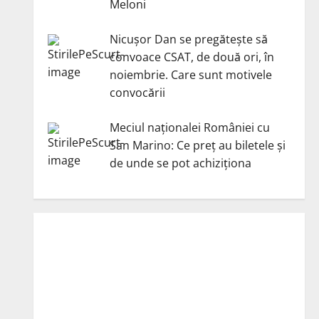
Meloni
Nicuşor Dan se pregăteşte să
convoace CSAT, de două ori, în
noiembrie. Care sunt motivele
convocării
Meciul naționalei României cu
San Marino: Ce preț au biletele și
de unde se pot achiziționa