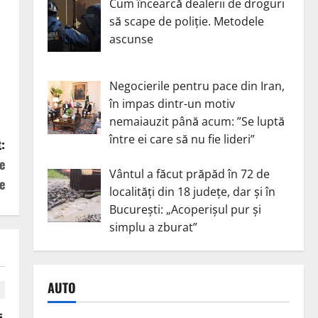
Cum încearcă dealerii de droguri
să scape de poliție. Metodele
ascunse
Negocierile pentru pace din Iran,
în impas dintr-un motiv
nemaiauzit până acum: ”Se luptă
între ei care să nu fie lideri”
:
e
Vântul a făcut prăpăd în 72 de
e
localități din 18 județe, dar și în
București: „Acoperișul pur și
simplu a zburat”
AUTO