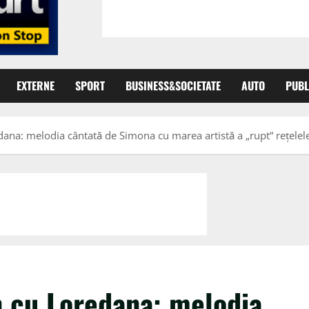
EXTERNE
SPORT
BUSINESS&SOCIETATE
AUTO
PUBL
ana: melodia cântată de Simona cu marea artistă a „rupt“ rețelele
n cu Loredana: melodia