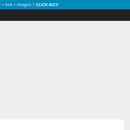
 + link + imagini >
CLICK AICI!