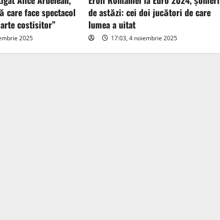
tigat Alice Ardelean,
Eroii României la Euro 2024, șomeri
ă care face spectacol
de astăzi: cei doi jucători de care
arte costisitor”
lumea a uitat
iembrie 2025
17:03, 4 noiembrie 2025