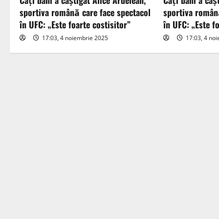
Câți bani a câștigat Alice Ardelean,
Câți bani a câș
v
sportiva română care face spectacol
sportiva român
i
în UFC: „Este foarte costisitor”
în UFC: „Este fo
17:03, 4 noiembrie 2025
17:03, 4 no
g
a
t
i
o
n