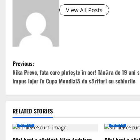
View All Posts
P
Previous:
Nika Prevc, fata care plutește în aer! Tânăra de 19 ani s
o
impus lejer în Cupa Mondială de sărituri cu schiurile
s
t
RELATED STORIES
n
Sport 2
Sport 2
a