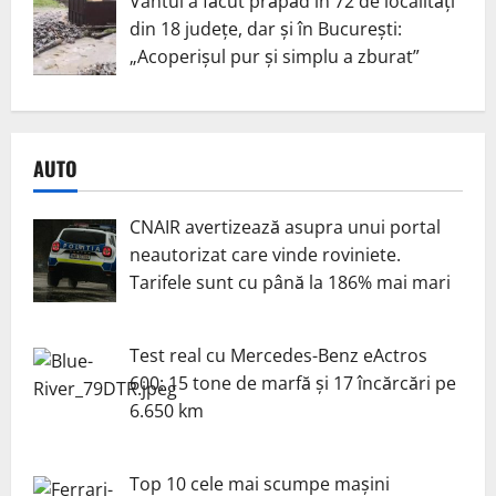
Vântul a făcut prăpăd în 72 de localități
din 18 județe, dar și în București:
„Acoperișul pur și simplu a zburat”
AUTO
CNAIR avertizează asupra unui portal
neautorizat care vinde roviniete.
Tarifele sunt cu până la 186% mai mari
Test real cu Mercedes-Benz eActros
600: 15 tone de marfă și 17 încărcări pe
6.650 km
Top 10 cele mai scumpe mașini