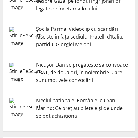
despre Gaza, pe fondul îngrijorărilor
legate de încetarea focului
Șoc la Parma. Videoclip cu scandări
fasciste în fața sediului Fratelli d’Italia,
partidul Giorgiei Meloni
Nicuşor Dan se pregăteşte să convoace
CSAT, de două ori, în noiembrie. Care
sunt motivele convocării
Meciul naționalei României cu San
Marino: Ce preț au biletele și de unde
se pot achiziționa