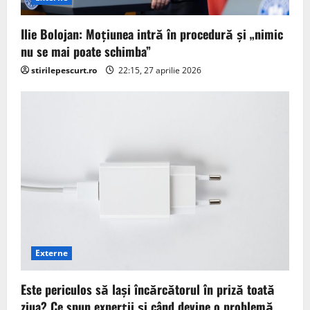
n
Ilie Bolojan: Moțiunea intră în procedură și „nimic
nu se mai poate schimba”
stirilepescurt.ro
22:15, 27 aprilie 2026
Externe
Este periculos să lași încărcătorul în priză toată
ziua? Ce spun experții și când devine o problemă