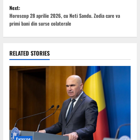
s
Next:
t
Horoscop 28 aprilie 2026, cu Neti Sandu. Zodia care va
primi bani din surse colaterale
n
a
v
RELATED STORIES
i
g
a
t
i
o
Externe