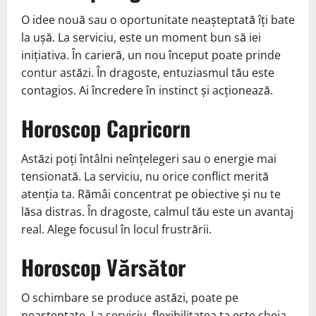
O idee nouă sau o oportunitate neașteptată îți bate
la ușă. La serviciu, este un moment bun să iei
inițiativa. În carieră, un nou început poate prinde
contur astăzi. În dragoste, entuziasmul tău este
contagios. Ai încredere în instinct și acționează.
Horoscop Capricorn
Astăzi poți întâlni neînțelegeri sau o energie mai
tensionată. La serviciu, nu orice conflict merită
atenția ta. Rămâi concentrat pe obiective și nu te
lăsa distras. În dragoste, calmul tău este un avantaj
real. Alege focusul în locul frustrării.
Horoscop Vărsător
O schimbare se produce astăzi, poate pe
neașteptate. La serviciu, flexibilitatea ta este cheia.