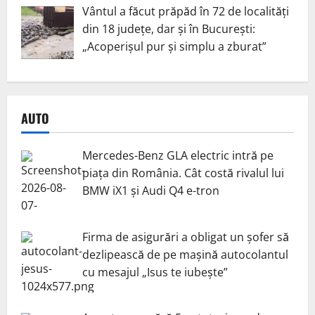
Vântul a făcut prăpăd în 72 de localități
din 18 județe, dar și în București:
„Acoperișul pur și simplu a zburat”
AUTO
Mercedes-Benz GLA electric intră pe
piața din România. Cât costă rivalul lui
BMW iX1 și Audi Q4 e-tron
Firma de asigurări a obligat un șofer să
dezlipească de pe mașină autocolantul
cu mesajul „Isus te iubește”