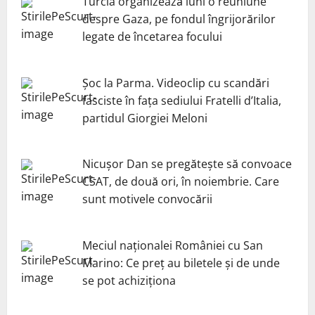
Turcia organizează luni o reuniune
despre Gaza, pe fondul îngrijorărilor
legate de încetarea focului
Șoc la Parma. Videoclip cu scandări
fasciste în fața sediului Fratelli d’Italia,
partidul Giorgiei Meloni
Nicuşor Dan se pregăteşte să convoace
CSAT, de două ori, în noiembrie. Care
sunt motivele convocării
Meciul naționalei României cu San
Marino: Ce preț au biletele și de unde
se pot achiziționa