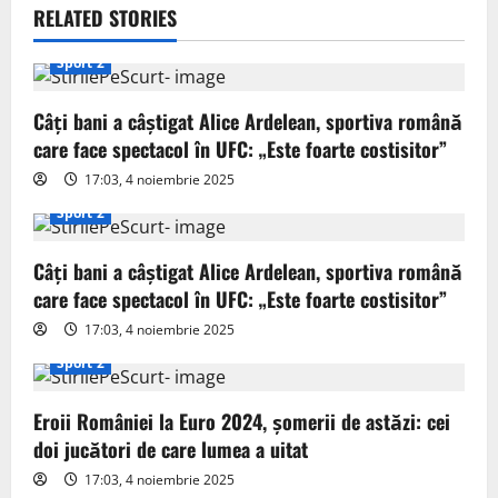
v
RELATED STORIES
i
Sport 2
g
Câți bani a câștigat Alice Ardelean, sportiva română
care face spectacol în UFC: „Este foarte costisitor”
a
17:03, 4 noiembrie 2025
t
Sport 2
i
Câți bani a câștigat Alice Ardelean, sportiva română
o
care face spectacol în UFC: „Este foarte costisitor”
17:03, 4 noiembrie 2025
n
Sport 2
Eroii României la Euro 2024, șomerii de astăzi: cei
doi jucători de care lumea a uitat
17:03, 4 noiembrie 2025