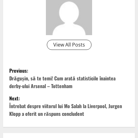
View All Posts
P
Previous:
o
Drăgușin, să te temi! Cum arată statisticile înaintea
derby-ului Arsenal – Tottenham
s
Next:
t
Întrebat despre viitorul lui Mo Salah la Liverpool, Jurgen
Klopp a oferit un răspuns concludent
n
a