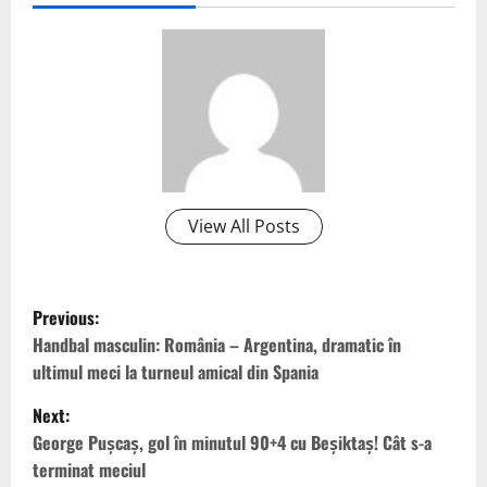
View All Posts
P
Previous:
o
Handbal masculin: România – Argentina, dramatic în
ultimul meci la turneul amical din Spania
s
Next:
t
George Pușcaș, gol în minutul 90+4 cu Beșiktaș! Cât s-a
terminat meciul