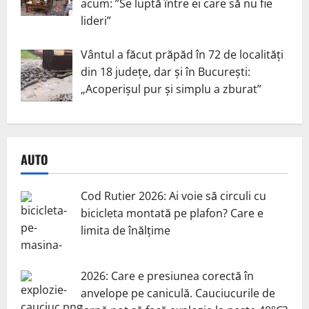
acum: ”Se luptă între ei care să nu fie
lideri”
Vântul a făcut prăpăd în 72 de localități
din 18 județe, dar și în București:
„Acoperișul pur și simplu a zburat”
AUTO
Cod Rutier 2026: Ai voie să circuli cu
bicicleta montată pe plafon? Care e
limita de înălțime
2026: Care e presiunea corectă în
anvelope pe caniculă. Cauciucurile de