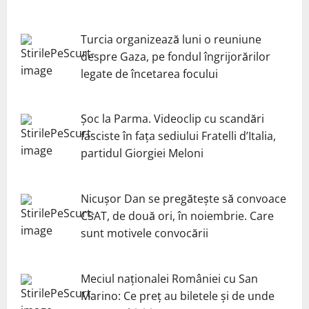
Turcia organizează luni o reuniune
despre Gaza, pe fondul îngrijorărilor
legate de încetarea focului
Șoc la Parma. Videoclip cu scandări
fasciste în fața sediului Fratelli d’Italia,
partidul Giorgiei Meloni
Nicuşor Dan se pregăteşte să convoace
CSAT, de două ori, în noiembrie. Care
sunt motivele convocării
Meciul naționalei României cu San
Marino: Ce preț au biletele și de unde