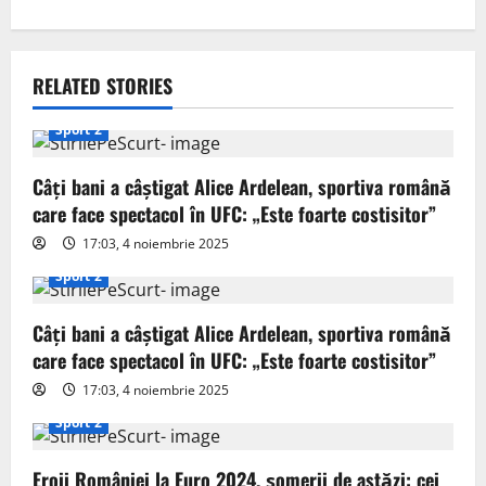
n
a
v
RELATED STORIES
i
Sport 2
g
Câți bani a câștigat Alice Ardelean, sportiva română
care face spectacol în UFC: „Este foarte costisitor”
a
17:03, 4 noiembrie 2025
t
Sport 2
i
Câți bani a câștigat Alice Ardelean, sportiva română
o
care face spectacol în UFC: „Este foarte costisitor”
17:03, 4 noiembrie 2025
n
Sport 2
Eroii României la Euro 2024, șomerii de astăzi: cei