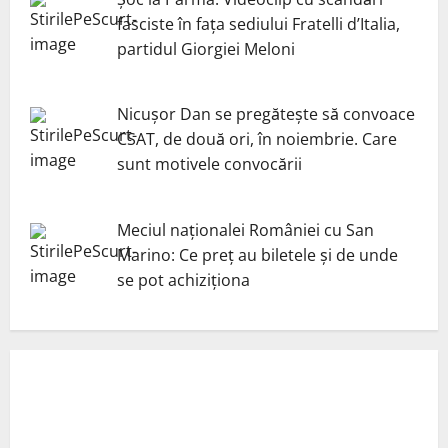
fasciste în fața sediului Fratelli d’Italia,
partidul Giorgiei Meloni
Nicuşor Dan se pregăteşte să convoace
CSAT, de două ori, în noiembrie. Care
sunt motivele convocării
Meciul naționalei României cu San
Marino: Ce preț au biletele și de unde
se pot achiziționa