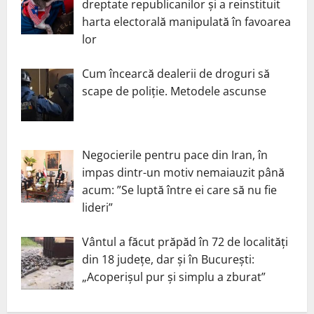
dreptate republicanilor și a reinstituit
harta electorală manipulată în favoarea
lor
Cum încearcă dealerii de droguri să
scape de poliție. Metodele ascunse
Negocierile pentru pace din Iran, în
impas dintr-un motiv nemaiauzit până
acum: ”Se luptă între ei care să nu fie
lideri”
Vântul a făcut prăpăd în 72 de localități
din 18 județe, dar și în București:
„Acoperișul pur și simplu a zburat”