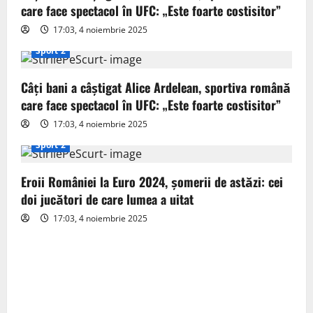
a
care face spectacol în UFC: „Este foarte costisitor”
t
17:03, 4 noiembrie 2025
Sport 2
i
o
Câți bani a câștigat Alice Ardelean, sportiva română
care face spectacol în UFC: „Este foarte costisitor”
n
17:03, 4 noiembrie 2025
Sport 2
Eroii României la Euro 2024, șomerii de astăzi: cei
doi jucători de care lumea a uitat
17:03, 4 noiembrie 2025