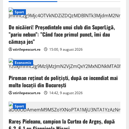
Sport
De nicăieri! Președintele unui club din SuperLigă,
”pariu nebun”: ”Când face primul punct, îmi dau
cămașa jos”
stirilepescurt.ro
15:00, 9 august 2026
Economic
Piroman reţinut de poliţişti, după ce incendiat mai
multe locaţii din București
stirilepescurt.ro
14:42, 9 august 2026
Sport
Rareș Pieleanu, campion la Curtea de Argeș, după
6-2, 6-1 cu Giannicola Misasi