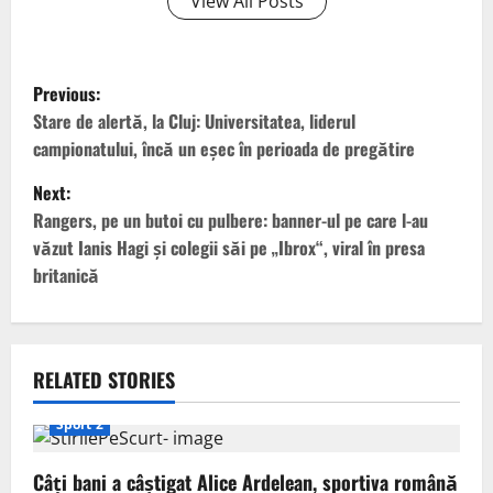
View All Posts
P
Previous:
o
Stare de alertă, la Cluj: Universitatea, liderul
campionatului, încă un eșec în perioada de pregătire
s
Next:
t
Rangers, pe un butoi cu pulbere: banner-ul pe care l-au
văzut Ianis Hagi și colegii săi pe „Ibrox“, viral în presa
n
britanică
a
v
RELATED STORIES
i
Sport 2
g
Câți bani a câștigat Alice Ardelean, sportiva română