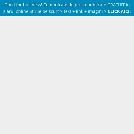
Good for business! Comunicate de presa publicate GRATUIT in
ziarul online Stirile pe scurt > text + link + imagini >
CLICK AICI!
Skip
to
content