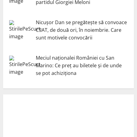
partidul Giorgiei Meloni
Nicuşor Dan se pregăteşte să convoace
CSAT, de două ori, în noiembrie. Care
sunt motivele convocării
Meciul naționalei României cu San
Marino: Ce preț au biletele și de unde
se pot achiziționa