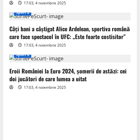
17:03, 4 noiembrie 2025
t
Sport 2
i
Câți bani a câștigat Alice Ardelean, sportiva română
o
care face spectacol în UFC: „Este foarte costisitor”
17:03, 4 noiembrie 2025
n
Sport 2
Eroii României la Euro 2024, șomerii de astăzi: cei
doi jucători de care lumea a uitat
17:03, 4 noiembrie 2025