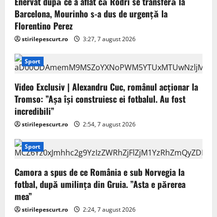
Enervat după ce a aflat că Rodri se transferă la
Barcelona, Mourinho s-a dus de urgență la
Florentino Perez
stirilepescurt.ro
3:27, 7 august 2026
Sport
Video Exclusiv | Alexandru Cuc, românul acționar la
Tromso: ”Așa își construiesc ei fotbalul. Au fost
incredibili”
stirilepescurt.ro
2:54, 7 august 2026
Sport
Camora a spus de ce România e sub Norvegia la
fotbal, după umilința din Gruia. ”Asta e părerea
mea”
stirilepescurt.ro
2:24, 7 august 2026