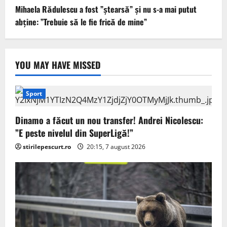
Mihaela Rădulescu a fost ”ștearsă” și nu s-a mai putut
abține: ”Trebuie să le fie frică de mine”
YOU MAY HAVE MISSED
Sport
Dinamo a făcut un nou transfer! Andrei Nicolescu:
”E peste nivelul din SuperLigă!”
stirilepescurt.ro
20:15, 7 august 2026