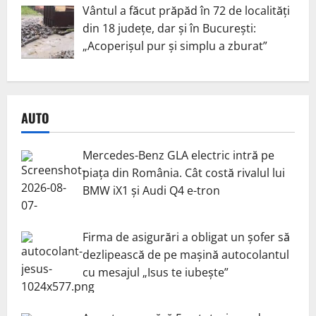
Vântul a făcut prăpăd în 72 de localități
din 18 județe, dar și în București:
„Acoperișul pur și simplu a zburat”
AUTO
Mercedes-Benz GLA electric intră pe
piața din România. Cât costă rivalul lui
BMW iX1 și Audi Q4 e-tron
Firma de asigurări a obligat un șofer să
dezlipească de pe mașină autocolantul
cu mesajul „Isus te iubește”