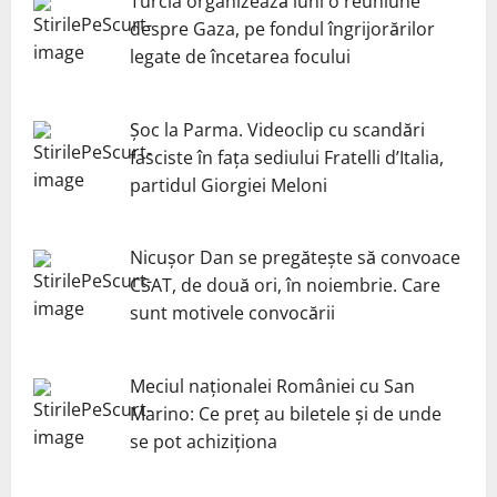
Turcia organizează luni o reuniune
despre Gaza, pe fondul îngrijorărilor
legate de încetarea focului
Șoc la Parma. Videoclip cu scandări
fasciste în fața sediului Fratelli d’Italia,
partidul Giorgiei Meloni
Nicuşor Dan se pregăteşte să convoace
CSAT, de două ori, în noiembrie. Care
sunt motivele convocării
Meciul naționalei României cu San
Marino: Ce preț au biletele și de unde
se pot achiziționa