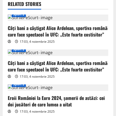
v
RELATED STORIES
i
Sport 2
g
Câți bani a câștigat Alice Ardelean, sportiva română
care face spectacol în UFC: „Este foarte costisitor”
a
17:03, 4 noiembrie 2025
t
Sport 2
i
Câți bani a câștigat Alice Ardelean, sportiva română
o
care face spectacol în UFC: „Este foarte costisitor”
17:03, 4 noiembrie 2025
n
Sport 2
Eroii României la Euro 2024, șomerii de astăzi: cei
doi jucători de care lumea a uitat
17:03, 4 noiembrie 2025