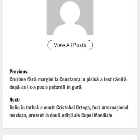
View All Posts
P
Previous:
o
Cruzime fără margini la Constanţa: o pisică a fost rănită
după ce i s-a pus o petardă în gură
s
Next:
t
Doliu în fotbal: a murit Cristobal Ortega, fost internațional
mexican, prezent la două ediții ale Cupei Mondiale
n
a