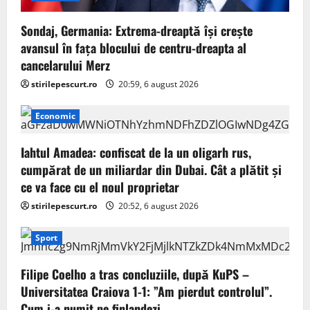
Sondaj, Germania: Extrema-dreaptă îşi creşte
avansul în faţa blocului de centru-dreapta al
cancelarului Merz
stirilepescurt.ro
20:59, 6 august 2026
Economic
Iahtul Amadea: confiscat de la un oligarh rus,
cumpărat de un miliardar din Dubai. Cât a plătit și
ce va face cu el noul proprietar
stirilepescurt.ro
20:52, 6 august 2026
Sport
Filipe Coelho a tras concluziile, după KuPS –
Universitatea Craiova 1-1: ”Am pierdut controlul”.
Cum i-a numit pe finlandezi