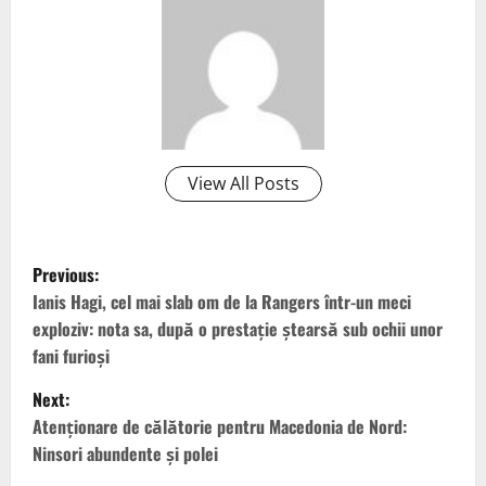
View All Posts
P
Previous:
o
Ianis Hagi, cel mai slab om de la Rangers într-un meci
exploziv: nota sa, după o prestație ștearsă sub ochii unor
s
fani furioși
t
Next:
Atenţionare de călătorie pentru Macedonia de Nord:
n
Ninsori abundente şi polei