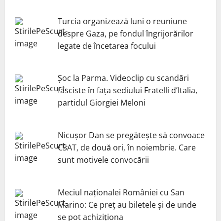
Turcia organizează luni o reuniune
despre Gaza, pe fondul îngrijorărilor
legate de încetarea focului
Șoc la Parma. Videoclip cu scandări
fasciste în fața sediului Fratelli d’Italia,
partidul Giorgiei Meloni
Nicuşor Dan se pregăteşte să convoace
CSAT, de două ori, în noiembrie. Care
sunt motivele convocării
Meciul naționalei României cu San
Marino: Ce preț au biletele și de unde
se pot achiziționa