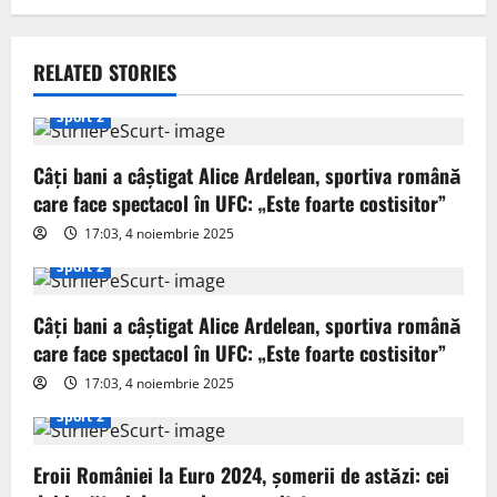
a
v
RELATED STORIES
i
Sport 2
g
Câți bani a câștigat Alice Ardelean, sportiva română
a
care face spectacol în UFC: „Este foarte costisitor”
t
17:03, 4 noiembrie 2025
Sport 2
i
o
Câți bani a câștigat Alice Ardelean, sportiva română
care face spectacol în UFC: „Este foarte costisitor”
n
17:03, 4 noiembrie 2025
Sport 2
Eroii României la Euro 2024, șomerii de astăzi: cei