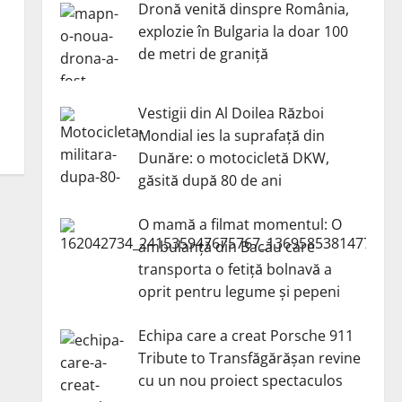
Dronă venită dinspre România,
explozie în Bulgaria la doar 100
de metri de graniță
Vestigii din Al Doilea Război
Mondial ies la suprafață din
Dunăre: o motocicletă DKW,
găsită după 80 de ani
O mamă a filmat momentul: O
ambulanță din Bacău care
transporta o fetiță bolnavă a
oprit pentru legume și pepeni
Echipa care a creat Porsche 911
Tribute to Transfăgărășan revine
cu un nou proiect spectaculos