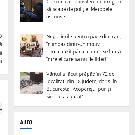
Cum încearcă dealerii de droguri
să scape de poliție. Metodele
ascunse
:
Negocierile pentru pace din Iran,
ă
în impas dintr-un motiv
nemaiauzit până acum: ”Se luptă
n
între ei care să nu fie lideri”
i
Vântul a făcut prăpăd în 72 de
localități din 18 județe, dar și în
București: „Acoperișul pur și
simplu a zburat”
AUTO