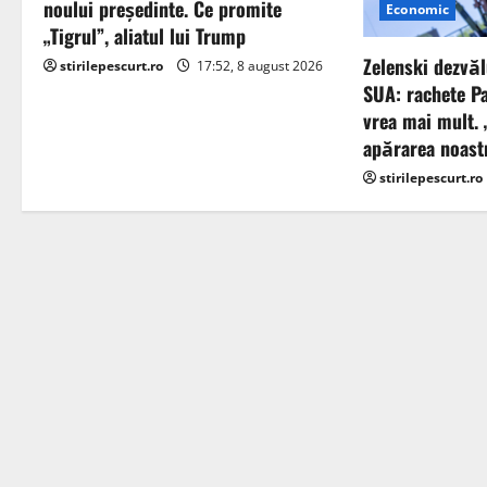
g
noului președinte. Ce promite
Economic
„Tigrul”, aliatul lui Trump
a
Zelenski dezvăl
stirilepescurt.ro
17:52, 8 august 2026
t
SUA: rachete Pa
vrea mai mult. 
i
apărarea noast
stirilepescurt.ro
o
n