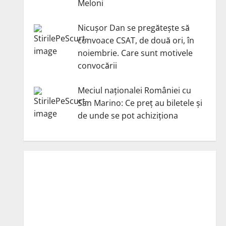
Meloni
Nicuşor Dan se pregăteşte să
convoace CSAT, de două ori, în
noiembrie. Care sunt motivele
convocării
Meciul naționalei României cu
San Marino: Ce preț au biletele și
de unde se pot achiziționa