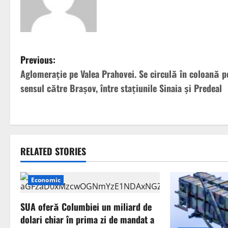
P
Previous:
Aglomeraţie pe Valea Prahovei. Se circulă în coloană p
o
sensul către Braşov, între staţiunile Sinaia şi Predeal
s
t
n
RELATED STORIES
a
Economic
v
SUA oferă Columbiei un miliard de
i
dolari chiar în prima zi de mandat a