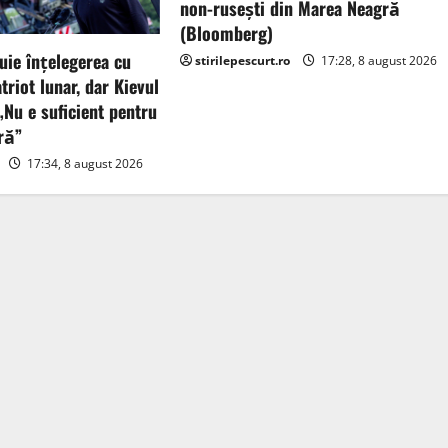
non-ruseşti din Marea Neagră
(Bloomberg)
uie înțelegerea cu
stirilepescurt.ro
17:28, 8 august 2026
triot lunar, dar Kievul
„Nu e suficient pentru
ră”
17:34, 8 august 2026