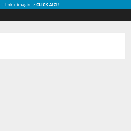
 + link + imagini >
CLICK AICI!