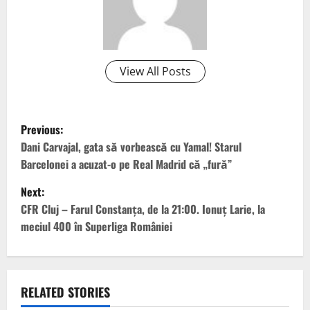
View All Posts
P
Previous:
o
Dani Carvajal, gata să vorbească cu Yamal! Starul
Barcelonei a acuzat-o pe Real Madrid că „fură”
s
Next:
t
CFR Cluj – Farul Constanța, de la 21:00. Ionuț Larie, la
meciul 400 în Superliga României
n
a
v
RELATED STORIES