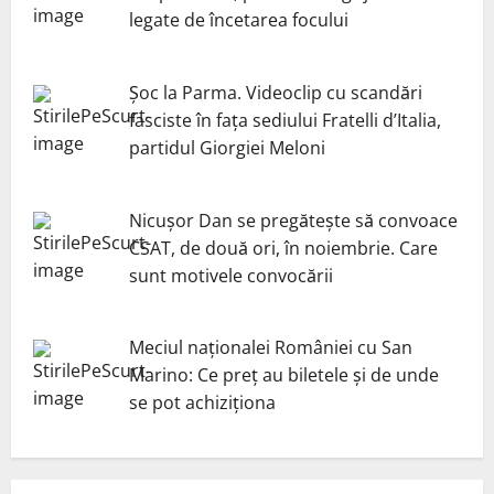
legate de încetarea focului
Șoc la Parma. Videoclip cu scandări
fasciste în fața sediului Fratelli d’Italia,
partidul Giorgiei Meloni
Nicuşor Dan se pregăteşte să convoace
CSAT, de două ori, în noiembrie. Care
sunt motivele convocării
Meciul naționalei României cu San
Marino: Ce preț au biletele și de unde
se pot achiziționa