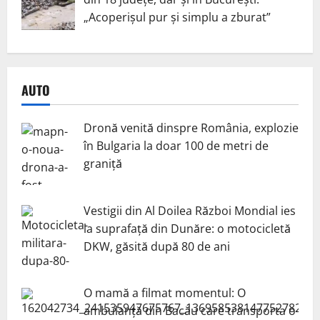
„Acoperișul pur și simplu a zburat”
AUTO
Dronă venită dinspre România, explozie
în Bulgaria la doar 100 de metri de
graniță
Vestigii din Al Doilea Război Mondial ies
la suprafață din Dunăre: o motocicletă
DKW, găsită după 80 de ani
O mamă a filmat momentul: O
ambulanță din Bacău care transporta o