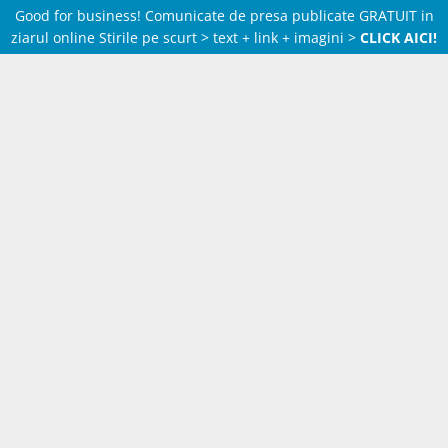
Good for business! Comunicate de presa publicate GRATUIT in
ziarul online Stirile pe scurt > text + link + imagini >
CLICK AICI!
Skip
to
content