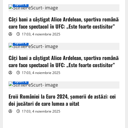
i
Sport 2
g
Câți bani a câștigat Alice Ardelean, sportiva română
care face spectacol în UFC: „Este foarte costisitor”
a
17:03, 4 noiembrie 2025
t
Sport 2
i
Câți bani a câștigat Alice Ardelean, sportiva română
o
care face spectacol în UFC: „Este foarte costisitor”
17:03, 4 noiembrie 2025
n
Sport 2
Eroii României la Euro 2024, șomerii de astăzi: cei
doi jucători de care lumea a uitat
17:03, 4 noiembrie 2025