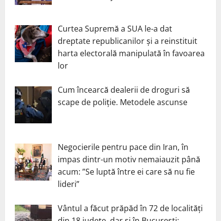
Curtea Supremă a SUA le-a dat
dreptate republicanilor și a reinstituit
harta electorală manipulată în favoarea
lor
Cum încearcă dealerii de droguri să
scape de poliție. Metodele ascunse
Negocierile pentru pace din Iran, în
impas dintr-un motiv nemaiauzit până
acum: ”Se luptă între ei care să nu fie
lideri”
Vântul a făcut prăpăd în 72 de localități
din 18 județe, dar și în București: