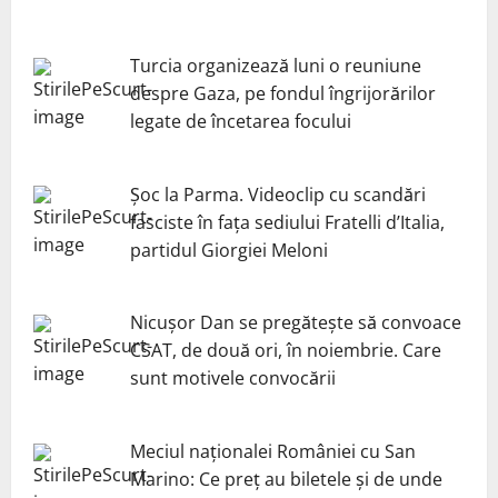
Turcia organizează luni o reuniune
despre Gaza, pe fondul îngrijorărilor
legate de încetarea focului
Șoc la Parma. Videoclip cu scandări
fasciste în fața sediului Fratelli d’Italia,
partidul Giorgiei Meloni
Nicuşor Dan se pregăteşte să convoace
CSAT, de două ori, în noiembrie. Care
sunt motivele convocării
Meciul naționalei României cu San
Marino: Ce preț au biletele și de unde