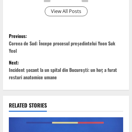
View All Posts
P
Previous:
o
Coreea de Sud: Începe procesul preşedintelui Yoon Suk
Yeol
s
Next:
t
Incident şocant la un spital din Bucureşti: un hoţ a furat
resturi anatomice umane
n
a
v
RELATED STORIES
i