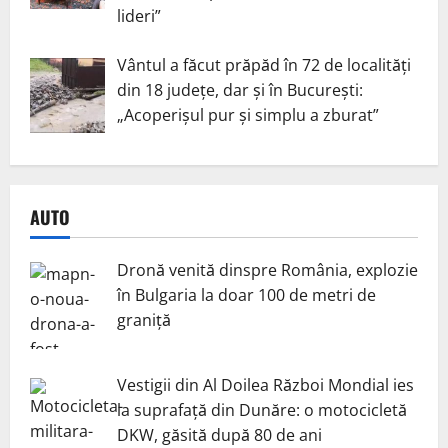
lideri”
Vântul a făcut prăpăd în 72 de localități
din 18 județe, dar și în București:
„Acoperișul pur și simplu a zburat”
AUTO
Dronă venită dinspre România, explozie
în Bulgaria la doar 100 de metri de
graniță
Vestigii din Al Doilea Război Mondial ies
la suprafață din Dunăre: o motocicletă
DKW, găsită după 80 de ani