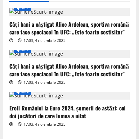
i
Sport 2
g
Câți bani a câștigat Alice Ardelean, sportiva română
care face spectacol în UFC: „Este foarte costisitor”
a
17:03, 4 noiembrie 2025
t
Sport 2
i
Câți bani a câștigat Alice Ardelean, sportiva română
o
care face spectacol în UFC: „Este foarte costisitor”
17:03, 4 noiembrie 2025
n
Sport 2
Eroii României la Euro 2024, șomerii de astăzi: cei
doi jucători de care lumea a uitat
17:03, 4 noiembrie 2025