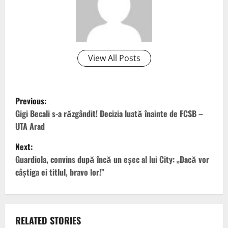
View All Posts
P
Previous:
o
Gigi Becali s-a răzgândit! Decizia luată înainte de FCSB –
UTA Arad
s
Next:
t
Guardiola, convins după încă un eșec al lui City: „Dacă vor
câștiga ei titlul, bravo lor!”
n
a
v
RELATED STORIES