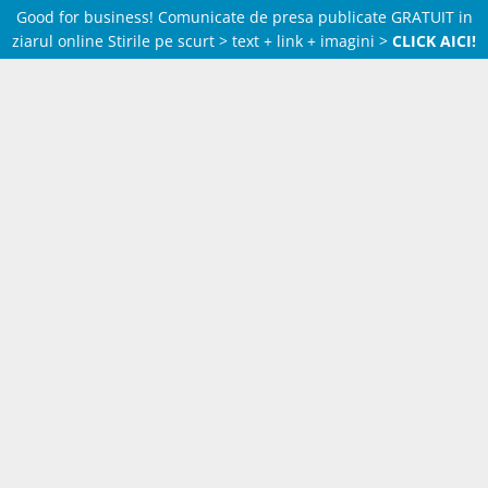
Good for business! Comunicate de presa publicate GRATUIT in
ziarul online Stirile pe scurt > text + link + imagini >
CLICK AICI!
Skip
to
content