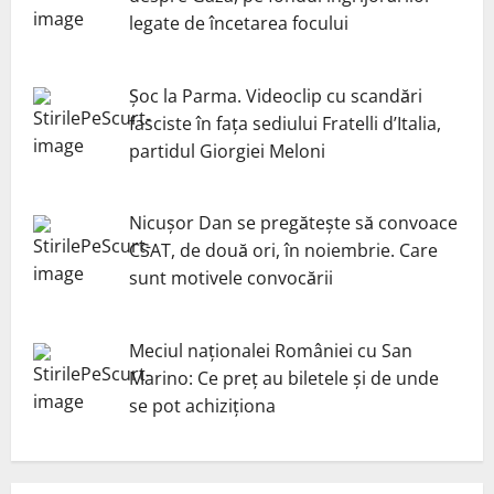
legate de încetarea focului
Șoc la Parma. Videoclip cu scandări
fasciste în fața sediului Fratelli d’Italia,
partidul Giorgiei Meloni
Nicuşor Dan se pregăteşte să convoace
CSAT, de două ori, în noiembrie. Care
sunt motivele convocării
Meciul naționalei României cu San
Marino: Ce preț au biletele și de unde
se pot achiziționa