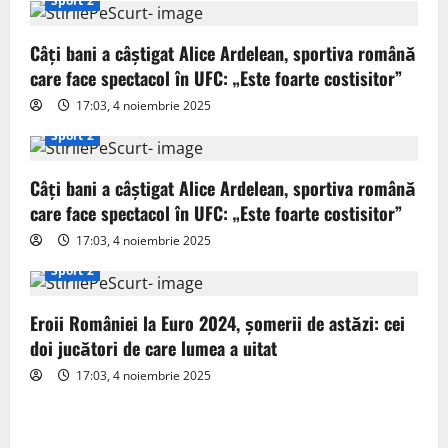
i
Sport 2
g
Câți bani a câștigat Alice Ardelean, sportiva română
care face spectacol în UFC: „Este foarte costisitor”
a
17:03, 4 noiembrie 2025
t
Sport 2
i
Câți bani a câștigat Alice Ardelean, sportiva română
o
care face spectacol în UFC: „Este foarte costisitor”
17:03, 4 noiembrie 2025
n
Sport 2
Eroii României la Euro 2024, șomerii de astăzi: cei
doi jucători de care lumea a uitat
17:03, 4 noiembrie 2025