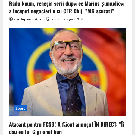
Radu Naum, reacția serii după ce Marius Șumudică
a început negocierile cu CFR Cluj: ”Mă scuzați”
stirilepescurt.ro
2:30, 8 august 2026
Sport
Atacant pentru FCSB! A făcut anunțul ÎN DIRECT: ”Îi
dau eu lui Gigi unul bun”