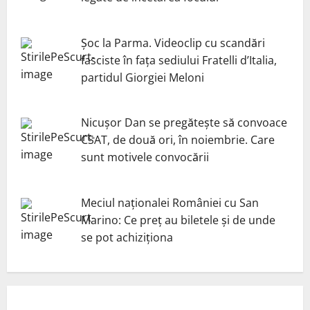
Șoc la Parma. Videoclip cu scandări
fasciste în fața sediului Fratelli d’Italia,
partidul Giorgiei Meloni
Nicuşor Dan se pregăteşte să convoace
CSAT, de două ori, în noiembrie. Care
sunt motivele convocării
Meciul naționalei României cu San
Marino: Ce preț au biletele și de unde
se pot achiziționa