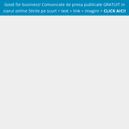
Good for business! Comunicate de presa publicate GRATUIT in
ziarul online Stirile pe scurt > text + link + imagini >
CLICK AICI!
Skip
to
content