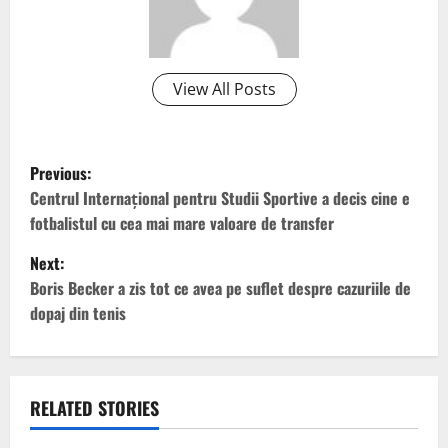
View All Posts
P
Previous:
o
Centrul Internațional pentru Studii Sportive a decis cine e
fotbalistul cu cea mai mare valoare de transfer
s
Next:
t
Boris Becker a zis tot ce avea pe suflet despre cazuriile de
dopaj din tenis
n
a
v
RELATED STORIES