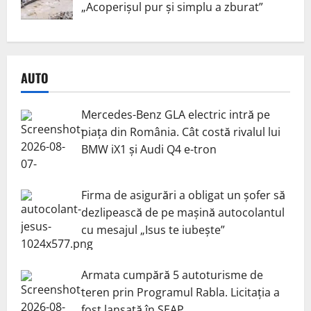
„Acoperișul pur și simplu a zburat”
AUTO
Mercedes-Benz GLA electric intră pe
piața din România. Cât costă rivalul lui
BMW iX1 și Audi Q4 e-tron
Firma de asigurări a obligat un șofer să
dezlipească de pe mașină autocolantul
cu mesajul „Isus te iubește”
Armata cumpără 5 autoturisme de
teren prin Programul Rabla. Licitația a
fost lansată în SEAP