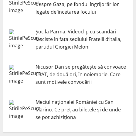
despre Gaza, pe fondul îngrijorărilor
legate de încetarea focului
Șoc la Parma. Videoclip cu scandări
fasciste în fața sediului Fratelli d’Italia,
partidul Giorgiei Meloni
Nicuşor Dan se pregăteşte să convoace
CSAT, de două ori, în noiembrie. Care
sunt motivele convocării
Meciul naționalei României cu San
Marino: Ce preț au biletele și de unde
se pot achiziționa