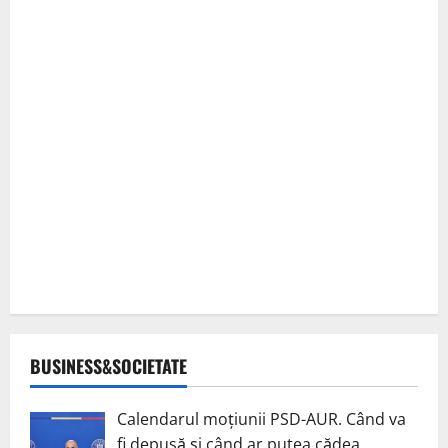
BUSINESS&SOCIETATE
Calendarul moțiunii PSD-AUR. Când va
fi depusă și când ar putea cădea