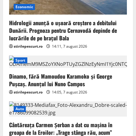
Economic
Hidrologii anunță o ușoară creștere a debitului
Dunării. Prognoza pentru Cernavodă depinde de
lucrările de pe brațul Bala
stirilepescurt.ro
14:11, 7 august 2026
Sport
Dinamo, fără Mamoudou Karamoko și George
Pușcaș. Anunțul lui Nuno Campos
stirilepescurt.ro
14:05, 7 august 2026
Auto
Cântăreața Carmen Șerban a dat cu mașina în
groapa de la Eroilor: „Trage stânga rău, acum”