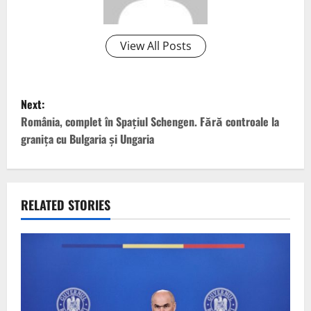
View All Posts
P
Next:
o
România, complet în Spaţiul Schengen. Fără controale la
graniţa cu Bulgaria şi Ungaria
s
t
RELATED STORIES
n
a
v
i