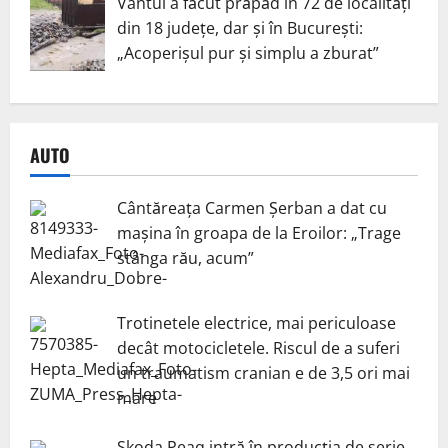
Vântul a făcut prăpăd în 72 de localități
din 18 județe, dar și în București:
„Acoperișul pur și simplu a zburat”
AUTO
Cântăreața Carmen Șerban a dat cu
mașina în groapa de la Eroilor: „Trage
stânga rău, acum”
Trotinetele electrice, mai periculoase
decât motocicletele. Riscul de a suferi
un traumatism cranian e de 3,5 ori mai
mare
Skoda Peaq intră în producția de serie.