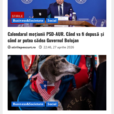
g
a
Business&Societate
Social
t
Calendarul moțiunii PSD-AUR. Când va fi depusă și
i
când ar putea cădea Guvernul Bolojan
o
stirilepescurt.ro
22:46, 27 aprilie 2026
n
Business&Societate
Social