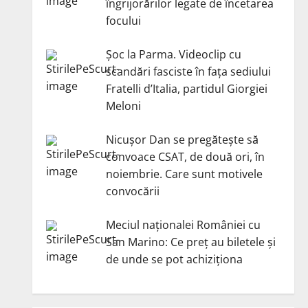
îngrijorărilor legate de încetarea
focului
Șoc la Parma. Videoclip cu
scandări fasciste în fața sediului
Fratelli d’Italia, partidul Giorgiei
Meloni
Nicuşor Dan se pregăteşte să
convoace CSAT, de două ori, în
noiembrie. Care sunt motivele
convocării
Meciul naționalei României cu
San Marino: Ce preț au biletele și
de unde se pot achiziționa