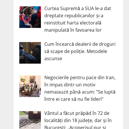
Curtea Supremă a SUA le-a dat
dreptate republicanilor și a
reinstituit harta electorală
manipulată în favoarea lor
Cum încearcă dealerii de droguri
să scape de poliție. Metodele
ascunse
Negocierile pentru pace din Iran,
în impas dintr-un motiv
nemaiauzit până acum: ”Se luptă
între ei care să nu fie lideri”
Vântul a făcut prăpăd în 72 de
localități din 18 județe, dar și în
București: „Acoperișul pur și