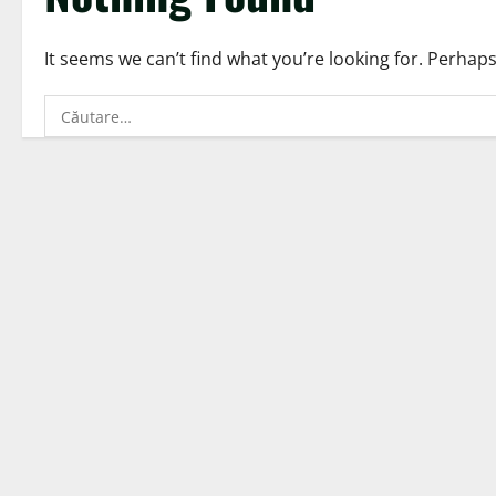
It seems we can’t find what you’re looking for. Perhap
Caută
după: