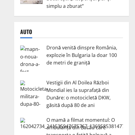
simplu a zburat”
AUTO
Dronă venită dinspre România,
explozie în Bulgaria la doar 100
de metri de graniță
Vestigii din Al Doilea Război
Mondial ies la suprafață din
Dunăre: o motocicletă DKW,
găsită după 80 de ani
O mamă a filmat momentul: O
ambulanță din Bacău care
transporta o fetiță bolnavă a