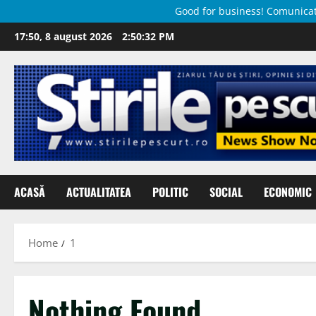
Good for business! Comunicate 
Skip
17:50, 8 august 2026
2:50:33 PM
to
content
ACASĂ
ACTUALITATEA
POLITIC
SOCIAL
ECONOMIC
Home
1
Nothing Found