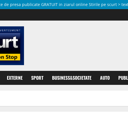
de presa publicate GRATUIT in ziarul online Stirile pe scurt > text
EXTERNE
SPORT
BUSINESS&SOCIETATE
AUTO
PUBL