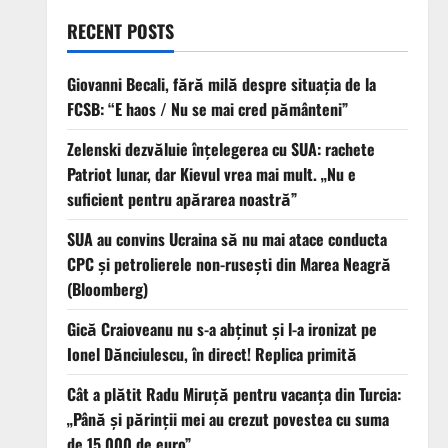
RECENT POSTS
Giovanni Becali, fără milă despre situația de la
FCSB: “E haos / Nu se mai cred pământeni”
Zelenski dezvăluie înțelegerea cu SUA: rachete
Patriot lunar, dar Kievul vrea mai mult. „Nu e
suficient pentru apărarea noastră”
SUA au convins Ucraina să nu mai atace conducta
CPC şi petrolierele non-ruseşti din Marea Neagră
(Bloomberg)
Gică Craioveanu nu s-a abținut și l-a ironizat pe
Ionel Dănciulescu, în direct! Replica primită
Cât a plătit Radu Miruță pentru vacanța din Turcia:
„Până și părinții mei au crezut povestea cu suma
de 15.000 de euro”