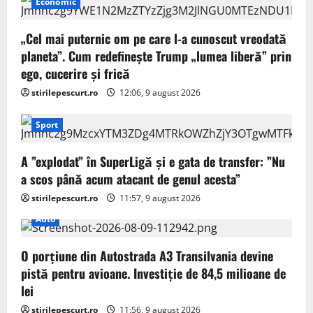
Economic
„Cel mai puternic om pe care l-a cunoscut vreodată
planeta”. Cum redefinește Trump „lumea liberă” prin
ego, cucerire și frică
stirilepescurt.ro
12:06, 9 august 2026
Sport
A ”explodat” în SuperLigă și e gata de transfer: ”Nu
a scos până acum atacant de genul acesta”
stirilepescurt.ro
11:57, 9 august 2026
Auto
O porțiune din Autostrada A3 Transilvania devine
pistă pentru avioane. Investiție de 84,5 milioane de
lei
stirilepescurt.ro
11:56, 9 august 2026