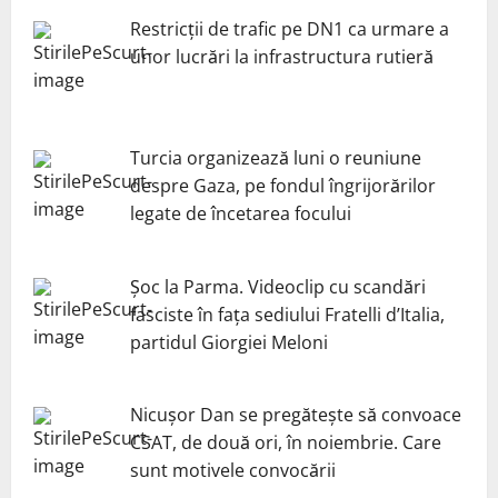
Restricții de trafic pe DN1 ca urmare a
unor lucrări la infrastructura rutieră
Turcia organizează luni o reuniune
despre Gaza, pe fondul îngrijorărilor
legate de încetarea focului
Șoc la Parma. Videoclip cu scandări
fasciste în fața sediului Fratelli d’Italia,
partidul Giorgiei Meloni
Nicuşor Dan se pregăteşte să convoace
CSAT, de două ori, în noiembrie. Care
sunt motivele convocării