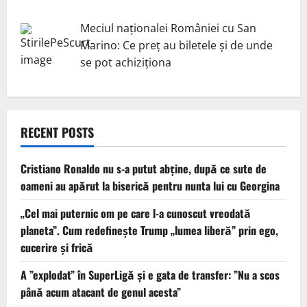
Meciul naționalei României cu San
Marino: Ce preț au biletele și de unde
se pot achiziționa
RECENT POSTS
Cristiano Ronaldo nu s-a putut abține, după ce sute de
oameni au apărut la biserică pentru nunta lui cu Georgina
„Cel mai puternic om pe care l-a cunoscut vreodată
planeta”. Cum redefinește Trump „lumea liberă” prin ego,
cucerire și frică
A ”explodat” în SuperLigă și e gata de transfer: ”Nu a scos
până acum atacant de genul acesta”