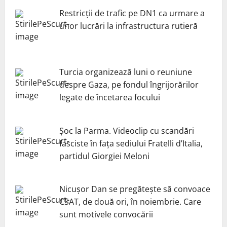
Restricții de trafic pe DN1 ca urmare a
unor lucrări la infrastructura rutieră
Turcia organizează luni o reuniune
despre Gaza, pe fondul îngrijorărilor
legate de încetarea focului
Șoc la Parma. Videoclip cu scandări
fasciste în fața sediului Fratelli d’Italia,
partidul Giorgiei Meloni
Nicuşor Dan se pregăteşte să convoace
CSAT, de două ori, în noiembrie. Care
sunt motivele convocării