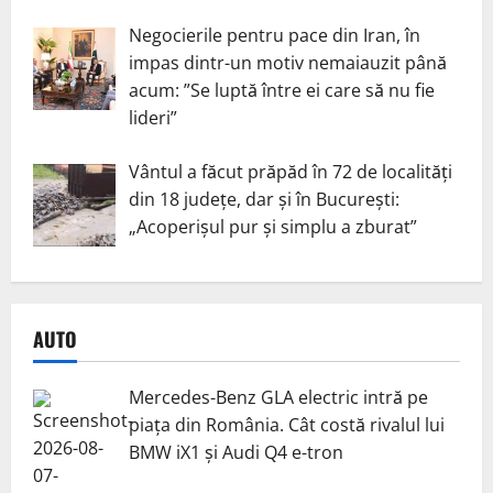
Negocierile pentru pace din Iran, în
impas dintr-un motiv nemaiauzit până
acum: ”Se luptă între ei care să nu fie
lideri”
Vântul a făcut prăpăd în 72 de localități
din 18 județe, dar și în București:
„Acoperișul pur și simplu a zburat”
AUTO
Mercedes-Benz GLA electric intră pe
piața din România. Cât costă rivalul lui
BMW iX1 și Audi Q4 e-tron