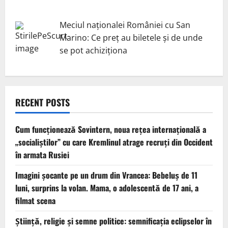
Meciul naționalei României cu San
Marino: Ce preț au biletele și de unde
se pot achiziționa
RECENT POSTS
Cum funcționează Sovintern, noua rețea internațională a
„socialiștilor” cu care Kremlinul atrage recruți din Occident
în armata Rusiei
Imagini șocante pe un drum din Vrancea: Bebeluș de 11
luni, surprins la volan. Mama, o adolescentă de 17 ani, a
filmat scena
Știință, religie și semne politice: semnificația eclipselor în