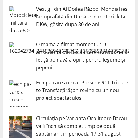
Vestigii din Al Doilea Război Mondial ies
la suprafață din Dunăre: o motocicletă
DKW, găsită după 80 de ani
O mamă a filmat momentul: O
ambulanță din Bacău care transporta o
fetiță bolnavă a oprit pentru legume și
pepeni
Echipa care a creat Porsche 911 Tribute
to Transfăgărășan revine cu un nou
proiect spectaculos
Circulația pe Varianta Ocolitoare Bacău
va fi închisă complet timp de două
săptămâni, în perioada 17-31 august