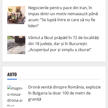
Negocierile pentru pace din Iran, în
impas dintr-un motiv nemaiauzit până
acum: ”Se luptă între ei care să nu fie
lideri”
Vântul a făcut prăpăd în 72 de localități
din 18 județe, dar și în București:
„Acoperișul pur și simplu a zburat”
AUTO
Dronă venită dinspre România, explozie
în Bulgaria la doar 100 de metri de
graniță