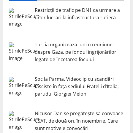
Restricții de trafic pe DN1 ca urmare a
unor lucrări la infrastructura rutieră
Turcia organizează luni o reuniune
despre Gaza, pe fondul îngrijorărilor
legate de încetarea focului
Șoc la Parma. Videoclip cu scandări
fasciste în fața sediului Fratelli d’Italia,
partidul Giorgiei Meloni
Nicuşor Dan se pregăteşte să convoace
CSAT, de două ori, în noiembrie. Care
sunt motivele convocării