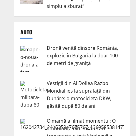
simplu a zburat”
AUTO
Dronă venită dinspre România,
explozie în Bulgaria la doar 100
de metri de graniță
Vestigii din Al Doilea Război
Mondial ies la suprafață din
Dunăre: o motocicletă DKW,
găsită după 80 de ani
O mamă a filmat momentul: O
ambulanță din Bacău care
transporta o fetiță bolnavă a