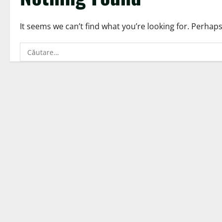
It seems we can’t find what you’re looking for. Perhap
Caută
după: