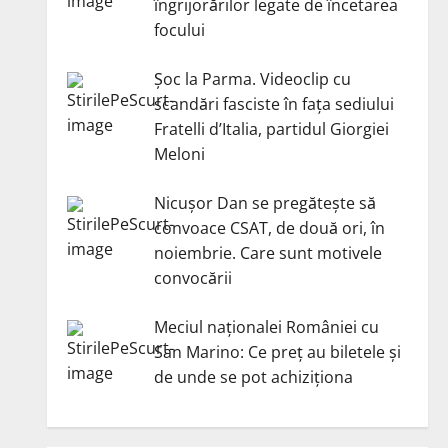
îngrijorărilor legate de încetarea
focului
Șoc la Parma. Videoclip cu
scandări fasciste în fața sediului
Fratelli d’Italia, partidul Giorgiei
Meloni
Nicuşor Dan se pregăteşte să
convoace CSAT, de două ori, în
noiembrie. Care sunt motivele
convocării
Meciul naționalei României cu
San Marino: Ce preț au biletele și
de unde se pot achiziționa