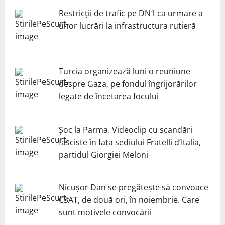
Restricții de trafic pe DN1 ca urmare a
unor lucrări la infrastructura rutieră
Turcia organizează luni o reuniune
despre Gaza, pe fondul îngrijorărilor
legate de încetarea focului
Șoc la Parma. Videoclip cu scandări
fasciste în fața sediului Fratelli d’Italia,
partidul Giorgiei Meloni
Nicuşor Dan se pregăteşte să convoace
CSAT, de două ori, în noiembrie. Care
sunt motivele convocării