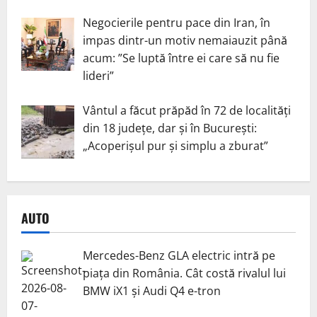
Negocierile pentru pace din Iran, în
impas dintr-un motiv nemaiauzit până
acum: ”Se luptă între ei care să nu fie
lideri”
Vântul a făcut prăpăd în 72 de localități
din 18 județe, dar și în București:
„Acoperișul pur și simplu a zburat”
AUTO
Mercedes-Benz GLA electric intră pe
piața din România. Cât costă rivalul lui
BMW iX1 și Audi Q4 e-tron