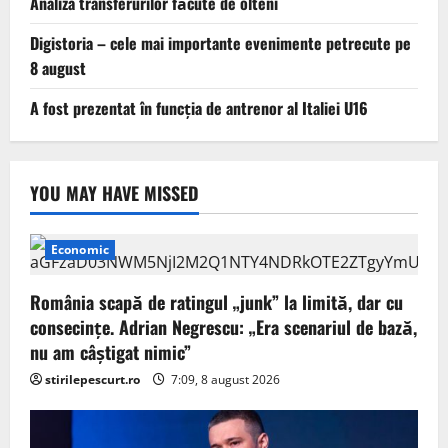
Analiza transferurilor făcute de olteni
Digistoria – cele mai importante evenimente petrecute pe
8 august
A fost prezentat în funcția de antrenor al Italiei U16
YOU MAY HAVE MISSED
Economic
România scapă de ratingul „junk” la limită, dar cu
consecinţe. Adrian Negrescu: „Era scenariul de bază,
nu am câștigat nimic”
stirilepescurt.ro
7:09, 8 august 2026