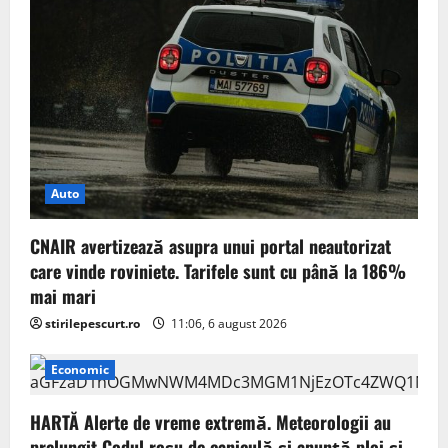
Auto
CNAIR avertizează asupra unui portal neautorizat
care vinde roviniete. Tarifele sunt cu până la 186%
mai mari
stirilepescurt.ro
11:06, 6 august 2026
Economic
HARTĂ Alerte de vreme extremă. Meteorologii au
prelungit Codul roșu de caniculă și anunță ploi și