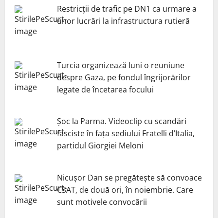
Restricții de trafic pe DN1 ca urmare a
unor lucrări la infrastructura rutieră
Turcia organizează luni o reuniune
despre Gaza, pe fondul îngrijorărilor
legate de încetarea focului
Șoc la Parma. Videoclip cu scandări
fasciste în fața sediului Fratelli d’Italia,
partidul Giorgiei Meloni
Nicuşor Dan se pregăteşte să convoace
CSAT, de două ori, în noiembrie. Care
sunt motivele convocării