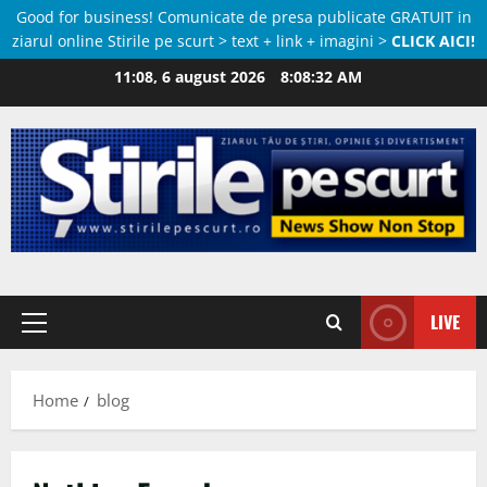
Good for business! Comunicate de presa publicate GRATUIT in
ziarul online Stirile pe scurt > text + link + imagini >
CLICK AICI!
Skip
11:08, 6 august 2026
8:08:32 AM
to
content
LIVE
Primary
Menu
Home
blog