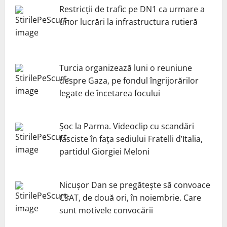
Restricții de trafic pe DN1 ca urmare a
unor lucrări la infrastructura rutieră
Turcia organizează luni o reuniune
despre Gaza, pe fondul îngrijorărilor
legate de încetarea focului
Șoc la Parma. Videoclip cu scandări
fasciste în fața sediului Fratelli d’Italia,
partidul Giorgiei Meloni
Nicuşor Dan se pregăteşte să convoace
CSAT, de două ori, în noiembrie. Care
sunt motivele convocării