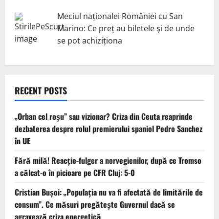
Meciul naționalei României cu San
Marino: Ce preț au biletele și de unde
se pot achiziționa
RECENT POSTS
„Orban cel roșu” sau vizionar? Criza din Ceuta reaprinde
dezbaterea despre rolul premierului spaniol Pedro Sanchez
în UE
Fără milă! Reacție-fulger a norvegienilor, după ce Tromso
a călcat-o în picioare pe CFR Cluj: 5-0
Cristian Bușoi: „Populația nu va fi afectată de limitările de
consum”. Ce măsuri pregătește Guvernul dacă se
agravează criza energetică