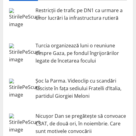
Restricții de trafic pe DN1 ca urmare a
unor lucrări la infrastructura rutieră
Turcia organizează luni o reuniune
despre Gaza, pe fondul îngrijorărilor
legate de încetarea focului
Șoc la Parma. Videoclip cu scandări
fasciste în fața sediului Fratelli d’Italia,
partidul Giorgiei Meloni
Nicuşor Dan se pregăteşte să convoace
CSAT, de două ori, în noiembrie. Care
sunt motivele convocării