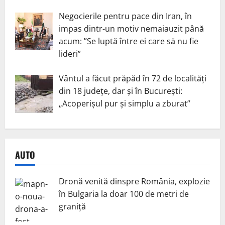
Negocierile pentru pace din Iran, în
impas dintr-un motiv nemaiauzit până
acum: ”Se luptă între ei care să nu fie
lideri”
Vântul a făcut prăpăd în 72 de localități
din 18 județe, dar și în București:
„Acoperișul pur și simplu a zburat”
AUTO
Dronă venită dinspre România, explozie
în Bulgaria la doar 100 de metri de
graniță