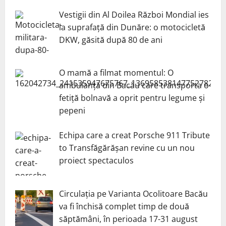
Vestigii din Al Doilea Război Mondial ies
la suprafață din Dunăre: o motocicletă
DKW, găsită după 80 de ani
O mamă a filmat momentul: O
ambulanță din Bacău care transporta o
fetiță bolnavă a oprit pentru legume și
pepeni
Echipa care a creat Porsche 911 Tribute
to Transfăgărășan revine cu un nou
proiect spectaculos
Circulația pe Varianta Ocolitoare Bacău
va fi închisă complet timp de două
săptămâni, în perioada 17-31 august