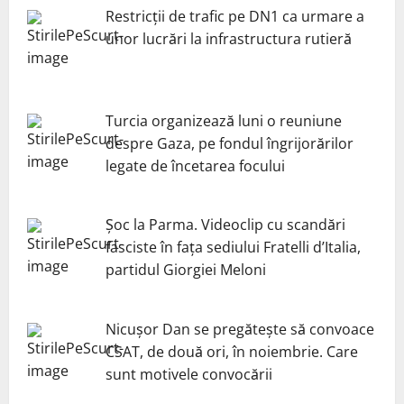
Restricții de trafic pe DN1 ca urmare a
unor lucrări la infrastructura rutieră
Turcia organizează luni o reuniune
despre Gaza, pe fondul îngrijorărilor
legate de încetarea focului
Șoc la Parma. Videoclip cu scandări
fasciste în fața sediului Fratelli d’Italia,
partidul Giorgiei Meloni
Nicuşor Dan se pregăteşte să convoace
CSAT, de două ori, în noiembrie. Care
sunt motivele convocării