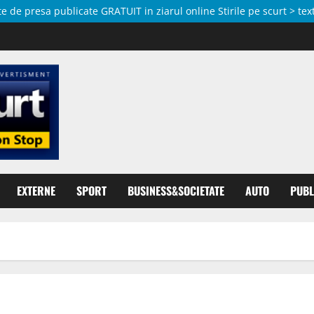
de presa publicate GRATUIT in ziarul online Stirile pe scurt > text
EXTERNE
SPORT
BUSINESS&SOCIETATE
AUTO
PUBL