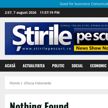
Good for business! Comunicate 
Skip
2:57, 7 august 2026
11:57:20 PM
to
content
ACASĂ
ACTUALITATEA
POLITIC
SOCIAL
ECONOMIC
Home
chicca ristorante
Nothing Found