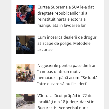
Curtea Supremă a SUA le-a dat
dreptate republicanilor și a
reinstituit harta electorală
manipulată în favoarea lor
Cum încearcă dealerii de droguri
să scape de poliție. Metodele
ascunse
Negocierile pentru pace din Iran,
în impas dintr-un motiv
nemaiauzit până acum: ”Se luptă
între ei care să nu fie lideri”
Vântul a făcut prăpăd în 72 de
localități din 18 județe, dar și în
București: „Acoperișul pur și