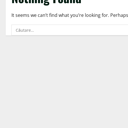
It seems we can’t find what you’re looking for. Perhap
Caută
după: