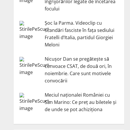
îngrijorărilor legate de încetarea
focului
Șoc la Parma. Videoclip cu
scandări fasciste în fața sediului
Fratelli d’Italia, partidul Giorgiei
Meloni
Nicuşor Dan se pregăteşte să
convoace CSAT, de două ori, în
noiembrie. Care sunt motivele
convocării
Meciul naționalei României cu
San Marino: Ce preț au biletele și
de unde se pot achiziționa