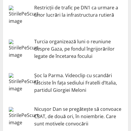
Restricții de trafic pe DN1 ca urmare a
unor lucrări la infrastructura rutieră
Turcia organizează luni o reuniune
despre Gaza, pe fondul îngrijorărilor
legate de încetarea focului
Șoc la Parma. Videoclip cu scandări
fasciste în fața sediului Fratelli d’Italia,
partidul Giorgiei Meloni
Nicuşor Dan se pregăteşte să convoace
CSAT, de două ori, în noiembrie. Care
sunt motivele convocării