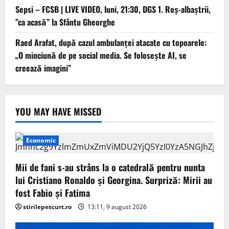
Sepsi – FCSB | LIVE VIDEO, luni, 21:30, DGS 1. Roș-albaștrii,
”ca acasă” la Sfântu Gheorghe
Raed Arafat, după cazul ambulanței atacate cu topoarele:
„O minciună de pe social media. Se folosește AI, se
creează imagini”
YOU MAY HAVE MISSED
Economic
Mii de fani s-au strâns la o catedrală pentru nunta
lui Cristiano Ronaldo şi Georgina. Surpriză: Mirii au
fost Fabio şi Fatima
stirilepescurt.ro
13:11, 9 august 2026