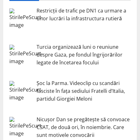
Restricții de trafic pe DN1 ca urmare a
unor lucrări la infrastructura rutieră
Turcia organizează luni o reuniune
despre Gaza, pe fondul îngrijorărilor
legate de încetarea focului
Șoc la Parma. Videoclip cu scandări
fasciste în fața sediului Fratelli d’Italia,
partidul Giorgiei Meloni
Nicuşor Dan se pregăteşte să convoace
CSAT, de două ori, în noiembrie. Care
sunt motivele convocării