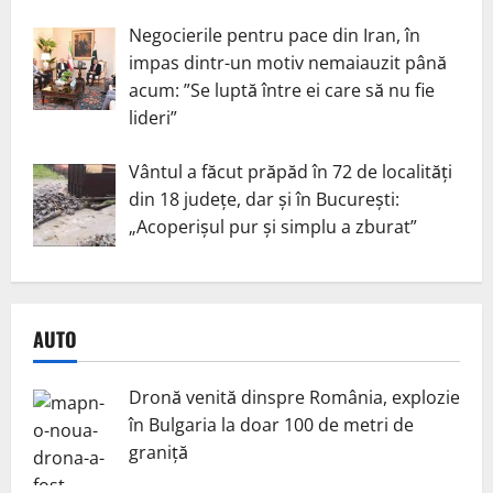
Negocierile pentru pace din Iran, în
impas dintr-un motiv nemaiauzit până
acum: ”Se luptă între ei care să nu fie
lideri”
Vântul a făcut prăpăd în 72 de localități
din 18 județe, dar și în București:
„Acoperișul pur și simplu a zburat”
AUTO
Dronă venită dinspre România, explozie
în Bulgaria la doar 100 de metri de
graniță