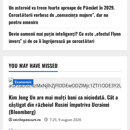
Un asteroid va trece foarte aproape de Pământ în 2029.
Cercetătorii vorbesc de „consecințe majore”, dar nu
pentru omenire
Devin oamenii mai puțin inteligenți? Ce este „efectul Flynn
invers” și de ce îi îngrijorează pe cercetători
YOU MAY HAVE MISSED
Economic
Kim Jong Un are mai mulți bani ca niciodată. Cât a
câștigat din războiul Rusiei împotriva Ucrainei
(Bloomberg)
stirilepescurt.ro
7:25, 9 august 2026