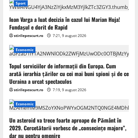
Sport
Ioan Varga a luat decizia în cazul lui Marian Huja!
Fundașul e dorit de Rapid
stirilepescurt.ro
7:21, 9 august 2026
Economic
Topul serviciilor de informații din Europa. Cum
arată ierarhia țărilor cu cei mai buni spioni și de ce
Ucraina a urcat spectaculos
stirilepescurt.ro
7:19, 9 august 2026
Economic
Un asteroid va trece foarte aproape de Pământ în
2029. Cercetătorii vorbesc de „consecințe majore”,
dar nu pentru omenire