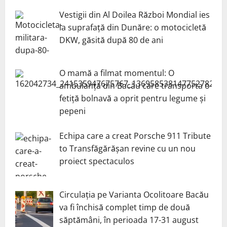
Vestigii din Al Doilea Război Mondial ies
la suprafață din Dunăre: o motocicletă
DKW, găsită după 80 de ani
O mamă a filmat momentul: O
ambulanță din Bacău care transporta o
fetiță bolnavă a oprit pentru legume și
pepeni
Echipa care a creat Porsche 911 Tribute
to Transfăgărășan revine cu un nou
proiect spectaculos
Circulația pe Varianta Ocolitoare Bacău
va fi închisă complet timp de două
săptămâni, în perioada 17-31 august