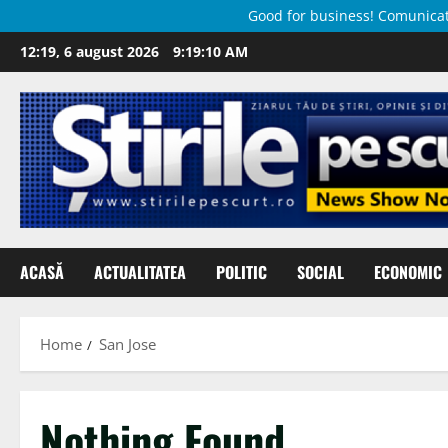
Good for business! Comunicate 
Skip
12:19, 6 august 2026
9:19:11 AM
to
content
ACASĂ
ACTUALITATEA
POLITIC
SOCIAL
ECONOMIC
Home
San Jose
Nothing Found