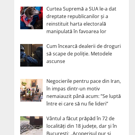
Curtea Supremă a SUA le-a dat
dreptate republicanilor și a
reinstituit harta electorală
manipulată în favoarea lor
Cum încearcă dealerii de droguri
să scape de poliție. Metodele
ascunse
Negocierile pentru pace din Iran,
în impas dintr-un motiv
nemaiauzit până acum: ”Se luptă
între ei care să nu fie lideri”
Vântul a făcut prăpăd în 72 de
localități din 18 județe, dar și în
București: „Acoperișul pur și