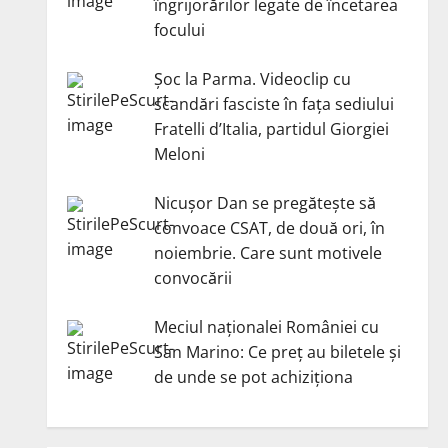
îngrijorărilor legate de încetarea
focului
Șoc la Parma. Videoclip cu
scandări fasciste în fața sediului
Fratelli d’Italia, partidul Giorgiei
Meloni
Nicuşor Dan se pregăteşte să
convoace CSAT, de două ori, în
noiembrie. Care sunt motivele
convocării
Meciul naționalei României cu
San Marino: Ce preț au biletele și
de unde se pot achiziționa