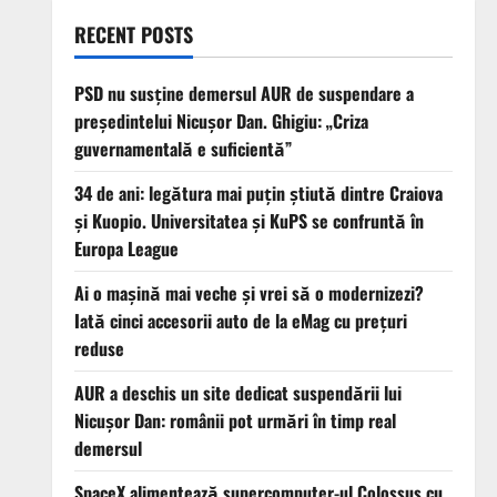
RECENT POSTS
PSD nu susține demersul AUR de suspendare a
președintelui Nicușor Dan. Ghigiu: „Criza
guvernamentală e suficientă”
34 de ani: legătura mai puțin știută dintre Craiova
și Kuopio. Universitatea și KuPS se confruntă în
Europa League
Ai o mașină mai veche și vrei să o modernizezi?
Iată cinci accesorii auto de la eMag cu prețuri
reduse
AUR a deschis un site dedicat suspendării lui
Nicușor Dan: românii pot urmări în timp real
demersul
SpaceX alimentează supercomputer-ul Colossus cu