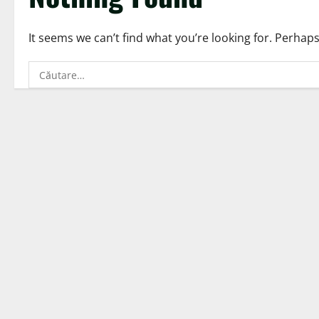
It seems we can’t find what you’re looking for. Perhap
Caută
după: