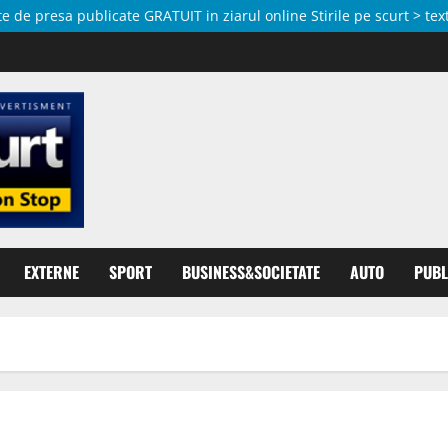
de presa publicate GRATUIT in ziarul online Stirile pe scurt > text
EXTERNE
SPORT
BUSINESS&SOCIETATE
AUTO
PUBL