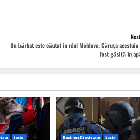
Next
Un bărbat este căutat în râul Moldova. Căruţa acestuia 
fost găsită în ap
tate
Social
Business&Societate
Social