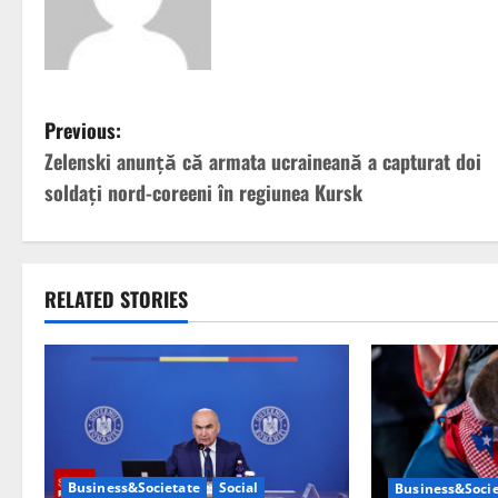
P
Previous:
Zelenski anunţă că armata ucraineană a capturat doi
o
soldaţi nord-coreeni în regiunea Kursk
s
t
RELATED STORIES
n
a
v
i
Business&Societate
Social
Business&Socie