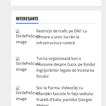
INTERESANTE
Restricții de trafic pe DN1 ca
urmare a unor lucrări la
infrastructura rutieră
Turcia organizează luni o
reuniune despre Gaza, pe fondul
îngrijorărilor legate de încetarea
focului
Șoc la Parma. Videoclip cu
scandări fasciste în fața sediului
Fratelli d’Italia, partidul Giorgiei
Meloni