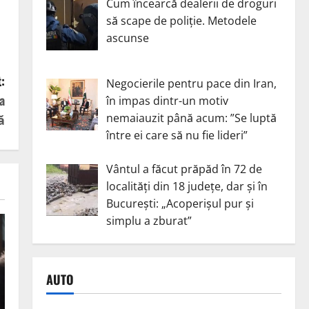
Cum încearcă dealerii de droguri
să scape de poliție. Metodele
ascunse
:
Negocierile pentru pace din Iran,
a
în impas dintr-un motiv
nemaiauzit până acum: ”Se luptă
ă
între ei care să nu fie lideri”
Vântul a făcut prăpăd în 72 de
localități din 18 județe, dar și în
București: „Acoperișul pur și
simplu a zburat”
AUTO