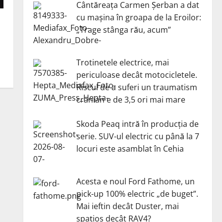
Cântăreața Carmen Șerban a dat
cu mașina în groapa de la Eroilor:
ă
„Trage stânga rău, acum”
Trotinetele electrice, mai
periculoase decât motocicletele.
Riscul de a suferi un traumatism
cranian e de 3,5 ori mai mare
Skoda Peaq intră în producția de
serie. SUV-ul electric cu până la 7
locuri este asamblat în Cehia
Acesta e noul Ford Fathome, un
pick-up 100% electric „de buget”.
Mai ieftin decât Duster, mai
spațios decât RAV4?