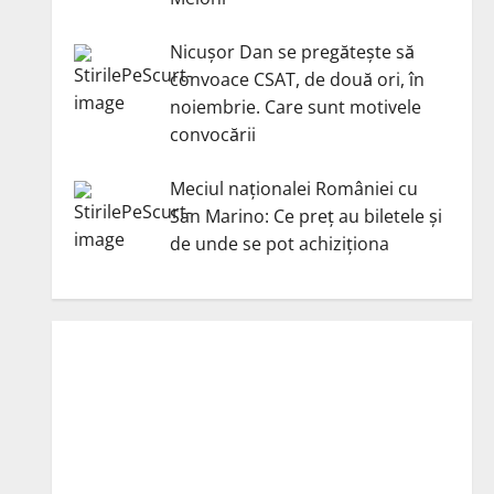
Nicuşor Dan se pregăteşte să
convoace CSAT, de două ori, în
noiembrie. Care sunt motivele
convocării
Meciul naționalei României cu
San Marino: Ce preț au biletele și
de unde se pot achiziționa