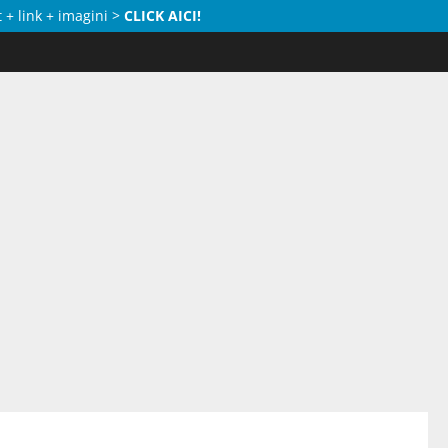
 + link + imagini >
CLICK AICI!