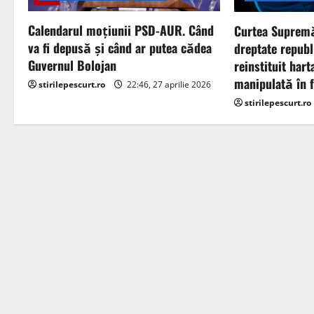
g
a
Calendarul moțiunii PSD-AUR. Când
Curtea Supremă
va fi depusă și când ar putea cădea
dreptate republ
t
Guvernul Bolojan
reinstituit hart
manipulată în f
stirilepescurt.ro
22:46, 27 aprilie 2026
i
stirilepescurt.ro
o
n