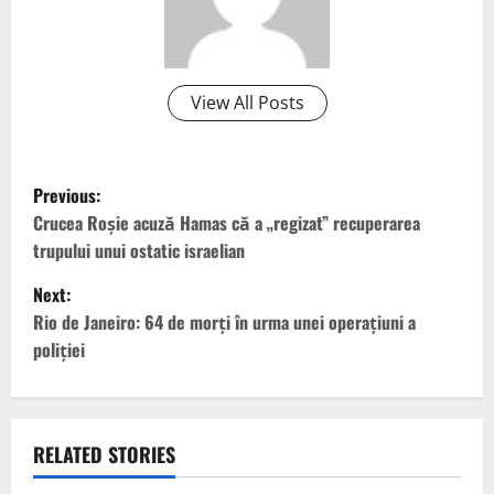
View All Posts
P
Previous:
o
Crucea Roşie acuză Hamas că a „regizat” recuperarea
trupului unui ostatic israelian
s
Next:
t
Rio de Janeiro: 64 de morți în urma unei operațiuni a
poliției
n
a
v
RELATED STORIES