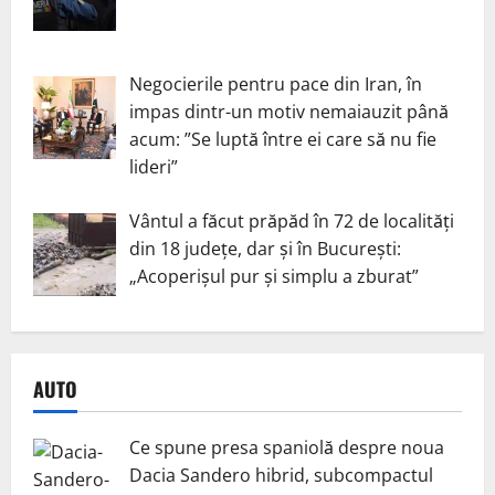
Negocierile pentru pace din Iran, în
impas dintr-un motiv nemaiauzit până
acum: ”Se luptă între ei care să nu fie
lideri”
Vântul a făcut prăpăd în 72 de localități
din 18 județe, dar și în București:
„Acoperișul pur și simplu a zburat”
AUTO
Ce spune presa spaniolă despre noua
Dacia Sandero hibrid, subcompactul