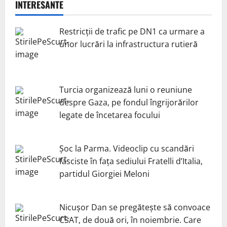
INTERESANTE
Restricții de trafic pe DN1 ca urmare a
unor lucrări la infrastructura rutieră
Turcia organizează luni o reuniune
despre Gaza, pe fondul îngrijorărilor
legate de încetarea focului
Șoc la Parma. Videoclip cu scandări
fasciste în fața sediului Fratelli d’Italia,
partidul Giorgiei Meloni
Nicuşor Dan se pregăteşte să convoace
CSAT, de două ori, în noiembrie. Care