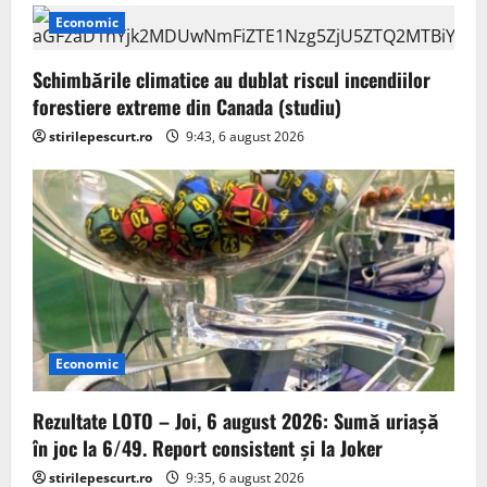
i
Economic
g
Schimbările climatice au dublat riscul incendiilor
a
forestiere extreme din Canada (studiu)
stirilepescurt.ro
9:43, 6 august 2026
t
i
o
n
Economic
Rezultate LOTO – Joi, 6 august 2026: Sumă uriașă
în joc la 6/49. Report consistent și la Joker
stirilepescurt.ro
9:35, 6 august 2026