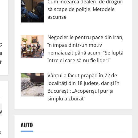
Cum încearcă dealerii de droguri
să scape de poliție. Metodele
ascunse
Negocierile pentru pace din Iran,
:
în impas dintr-un motiv
u
nemaiauzit până acum: ”Se luptă
între ei care să nu fie lideri”
r
Vântul a făcut prăpăd în 72 de
localități din 18 județe, dar și în
București: „Acoperișul pur și
simplu a zburat”
AUTO
: