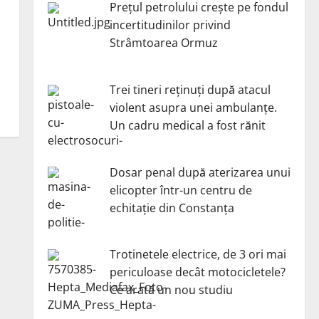
Prețul petrolului crește pe fondul
incertitudinilor privind
Strâmtoarea Ormuz
Trei tineri reținuți după atacul
violent asupra unei ambulanțe.
Un cadru medical a fost rănit
Dosar penal după aterizarea unui
elicopter într-un centru de
echitație din Constanța
Trotinetele electrice, de 3 ori mai
periculoase decât motocicletele?
Ce arată un nou studiu