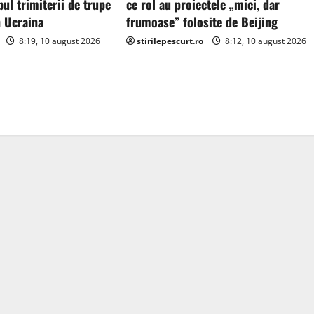
ul trimiterii de trupe
ce rol au proiectele „mici, dar
n Ucraina
frumoase” folosite de Beijing
8:19, 10 august 2026
stirilepescurt.ro
8:12, 10 august 2026