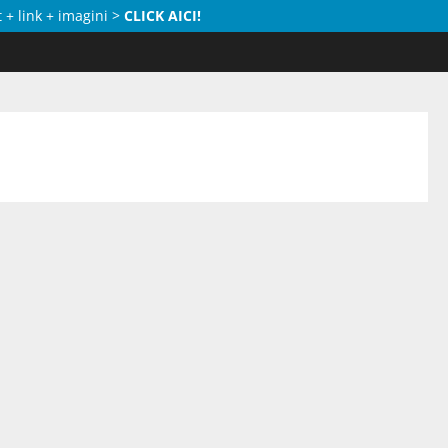
 + link + imagini >
CLICK AICI!