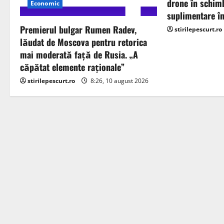
drone în schimb
Economic
g
suplimentare î
Premierul bulgar Rumen Radev,
stirilepescurt.ro
a
lăudat de Moscova pentru retorica
mai moderată faţă de Rusia. „A
t
căpătat elemente raţionale”
i
stirilepescurt.ro
8:26, 10 august 2026
o
n