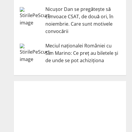
Nicuşor Dan se pregăteşte să
convoace CSAT, de două ori, în
noiembrie. Care sunt motivele
convocării
Meciul naționalei României cu
San Marino: Ce preț au biletele și
de unde se pot achiziționa