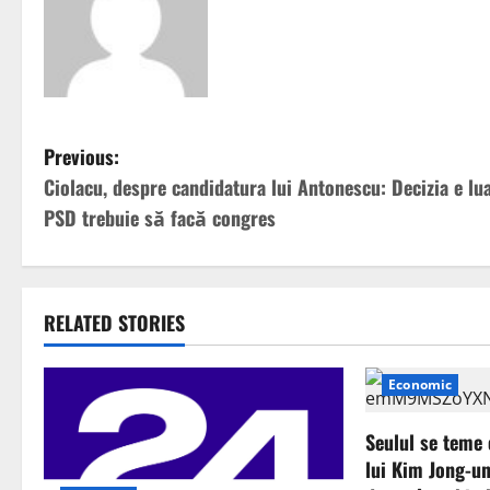
P
Previous:
Ciolacu, despre candidatura lui Antonescu: Decizia e lu
o
PSD trebuie să facă congres
s
t
RELATED STORIES
n
a
Economic
v
Seulul se teme 
lui Kim Jong-un
i