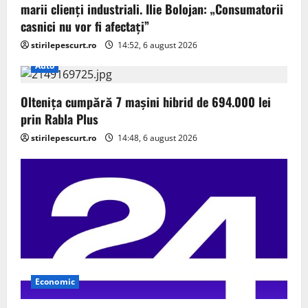
marii clienți industriali. Ilie Bolojan: „Consumatorii
casnici nu vor fi afectați”
stirilepescurt.ro
14:52, 6 august 2026
Auto
Oltenița cumpără 7 mașini hibrid de 694.000 lei
prin Rabla Plus
stirilepescurt.ro
14:48, 6 august 2026
Economic