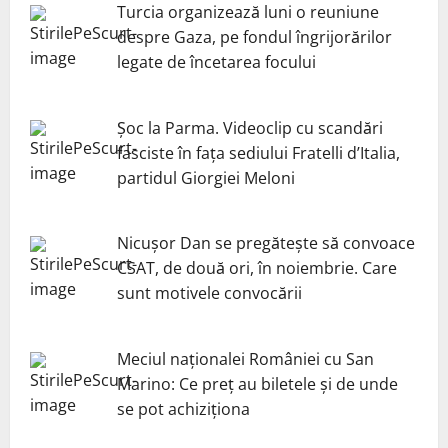
Turcia organizează luni o reuniune
despre Gaza, pe fondul îngrijorărilor
legate de încetarea focului
Șoc la Parma. Videoclip cu scandări
fasciste în fața sediului Fratelli d’Italia,
partidul Giorgiei Meloni
Nicuşor Dan se pregăteşte să convoace
CSAT, de două ori, în noiembrie. Care
sunt motivele convocării
Meciul naționalei României cu San
Marino: Ce preț au biletele și de unde
se pot achiziționa