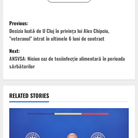
P
Previous:
o
Decizia luată de U Cluj în privința lui Alex Chipciu,
”veteranul” intrat în ultimele 6 luni de contract
s
Next:
t
ANSVSA: Niciun caz de toxiinfecţie alimentară în perioada
sărbătorilor
n
a
v
RELATED STORIES
i
g
a