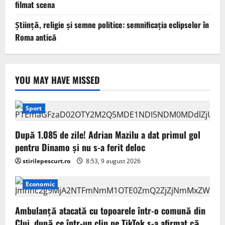
filmat scena
Știință, religie și semne politice: semnificația eclipselor în
Roma antică
YOU MAY HAVE MISSED
Sport
După 1.085 de zile! Adrian Mazilu a dat primul gol
pentru Dinamo și nu s-a ferit deloc
stirilepescurt.ro
8:53, 9 august 2026
Economic
Ambulanţă atacată cu topoarele într-o comună din
Cluj, după ce într-un clip pe TikTok s-a afirmat că