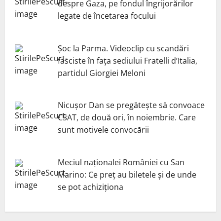
despre Gaza, pe fondul îngrijorărilor
legate de încetarea focului
Șoc la Parma. Videoclip cu scandări
fasciste în fața sediului Fratelli d’Italia,
partidul Giorgiei Meloni
Nicuşor Dan se pregăteşte să convoace
CSAT, de două ori, în noiembrie. Care
sunt motivele convocării
Meciul naționalei României cu San
Marino: Ce preț au biletele și de unde
se pot achiziționa