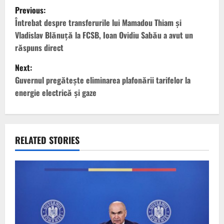
P
Previous:
o
Întrebat despre transferurile lui Mamadou Thiam și
Vladislav Blănuță la FCSB, Ioan Ovidiu Sabău a avut un
s
răspuns direct
t
Next:
Guvernul pregăteşte eliminarea plafonării tarifelor la
n
energie electrică şi gaze
a
v
RELATED STORIES
i
g
a
t