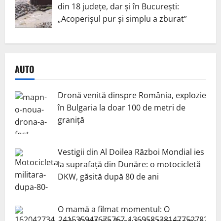
din 18 județe, dar și în București:
„Acoperișul pur și simplu a zburat”
AUTO
Dronă venită dinspre România, explozie
în Bulgaria la doar 100 de metri de
graniță
Vestigii din Al Doilea Război Mondial ies
la suprafață din Dunăre: o motocicletă
DKW, găsită după 80 de ani
O mamă a filmat momentul: O