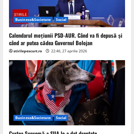
i
o
Business&Societate
Social
n
Calendarul moțiunii PSD-AUR. Când va fi depusă și
când ar putea cădea Guvernul Bolojan
stirilepescurt.ro
22:46, 27 aprilie 2026
Business&Societate
Social
Curtea Supremă a SUA le-a dat dreptate