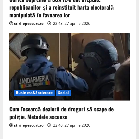
republicanilor și a reinstituit harta electorală
manipulată în favoarea lor
stirilepescurt.ro
22:43, 27 aprilie 2026
Business&Societate
Social
Cum încearcă dealerii de droguri să scape de
poliție. Metodele ascunse
stirilepescurt.ro
22:40, 27 aprilie 2026