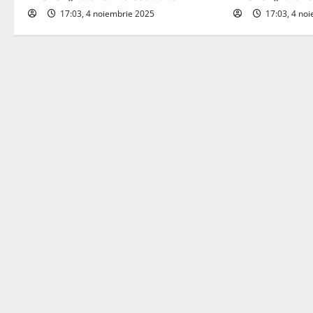
17:03, 4 noiembrie 2025
17:03, 4 no
g
a
t
i
o
n