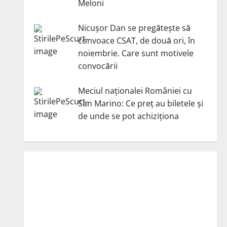
Meloni
Nicuşor Dan se pregăteşte să
convoace CSAT, de două ori, în
noiembrie. Care sunt motivele
convocării
Meciul naționalei României cu
San Marino: Ce preț au biletele și
de unde se pot achiziționa