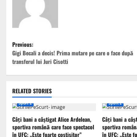
P
Previous:
Gigi Becali a decis! Prima mutare pe care o face după
o
transferul lui Juri Cisotti
s
t
RELATED STORIES
n
Sport 2
Sport 2
a
Câți bani a câștigat Alice Ardelean,
Câți bani a câș
v
sportiva română care face spectacol
sportiva român
i
în UFC: „Este foarte costisitor”
în UFC: „Este fo