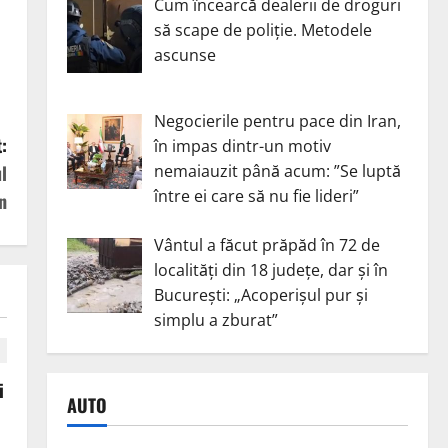
Cum încearcă dealerii de droguri
să scape de poliție. Metodele
ascunse
Negocierile pentru pace din Iran,
:
în impas dintr-un motiv
nemaiauzit până acum: ”Se luptă
l
între ei care să nu fie lideri”
n
Vântul a făcut prăpăd în 72 de
localități din 18 județe, dar și în
București: „Acoperișul pur și
simplu a zburat”
i
AUTO