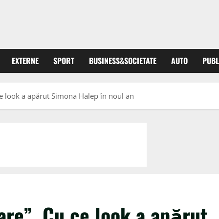
EXTERNE
SPORT
BUSINESS&SOCIETATE
AUTO
PUBL
e look a apărut Simona Halep în noul an
re”. Cu ce look a apărut