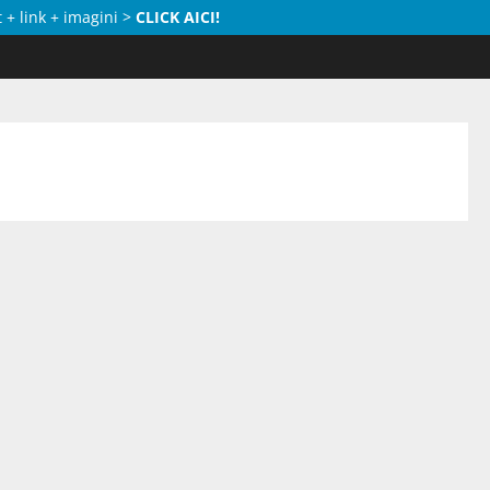
 + link + imagini >
CLICK AICI!