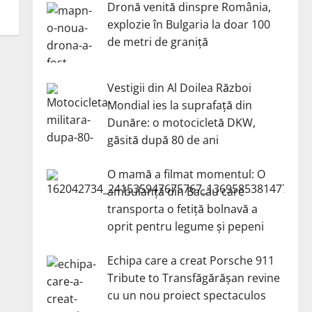
Dronă venită dinspre România,
explozie în Bulgaria la doar 100
de metri de graniță
Vestigii din Al Doilea Război
Mondial ies la suprafață din
Dunăre: o motocicletă DKW,
găsită după 80 de ani
O mamă a filmat momentul: O
ambulanță din Bacău care
transporta o fetiță bolnavă a
oprit pentru legume și pepeni
Echipa care a creat Porsche 911
Tribute to Transfăgărășan revine
cu un nou proiect spectaculos